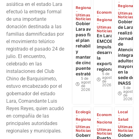
asiática en el estado Lara
Regional
Regional
efectuó la entrega formal
Economía
Ultimas
Ultimas
Noticias
de una importante
Noticias
Regional
Gobierno
Gobierno de
donación destinada a las
de Lara
Ultimas
Lara avanza a
Noticias
realizó
familias damnificadas por
paso firme en
En Lara:
Jornada
el plan de
el movimiento telúrico
EMCOEX
de
rehabilitación
impulsa el
registrado el pasado 24 de
Atención
y
desarrollo y
integral a
julio. El encuentro,
mantenimiento
la
adultos
de cinco
celebrado en las
exportación
mayores
puentes
regional
instalaciones del Club
en la
estratégicos
5 de
sede del
agosto
Chino de Barquisimeto,
5 de
de
agosto
INASS
2026
estuvo encabezado por el
de
5 de
2026
agosto
gobernador del estado
de
2026
Lara, Comandante Luis
Reyes Reyes, quien acudió
Ecología
Local
Economía
en compañía de las
Regional
Salud
Nacional
principales autoridades
Ultimas
Ultimas
Ultimas
regionales y municipales.
Noticias
Noticias
Noticias
Gobernador
Gobernad
Puerto Seco de