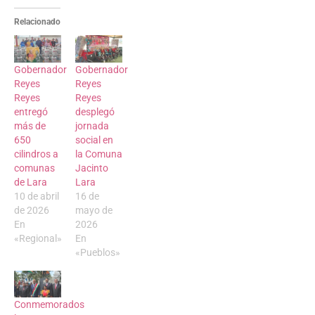
Relacionado
Gobernador
Gobernador
Reyes
Reyes
Reyes
Reyes
entregó
desplegó
más de
jornada
650
social en
cilindros a
la Comuna
comunas
Jacinto
de Lara
Lara
10 de abril
16 de
de 2026
mayo de
En
2026
«Regional»
En
«Pueblos»
Conmemorados