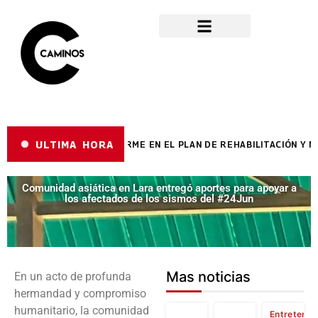
ULTIMA HORA
LARA AVANZA A PASO FIRME EN EL PLAN DE REHABILITACIÓN Y MA
Comunidad asiática en Lara entregó aportes para apoyar a
los afectados de los sismos del #24Jun
Mas noticias
En un acto de profunda
hermandad y compromiso
humanitario, la comunidad
Entretenim