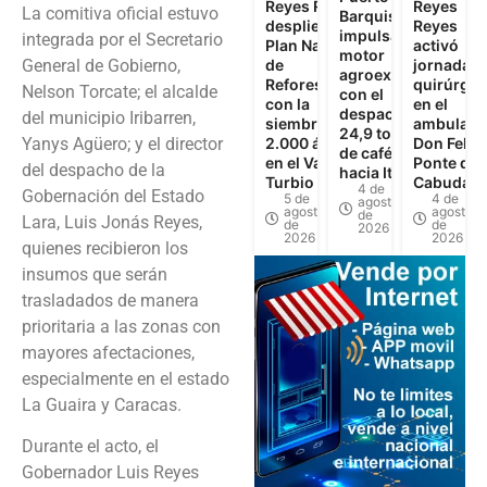
Reyes Reyes
Reyes
La comitiva oficial estuvo
Barquisimeto
despliega
Reyes
impulsa el
integrada por el Secretario
Plan Nacional
activó
motor
General de Gobierno,
de
jornadas
agroexportador
Reforestación
quirúrgic
Nelson Torcate; el alcalde
con el
con la
en el
despacho de
del municipio Iribarren,
siembra de
ambulato
24,9 toneladas
Yanys Agüero; y el director
2.000 árboles
Don Felip
de café verde
en el Valle del
Ponte de
del despacho de la
hacia Italia
Turbio
Cabudare
4 de
Gobernación del Estado
5 de
4 de
agosto
agosto
agosto
de
Lara, Luis Jonás Reyes,
de
de
2026
2026
2026
quienes recibieron los
insumos que serán
trasladados de manera
prioritaria a las zonas con
mayores afectaciones,
especialmente en el estado
La Guaira y Caracas.
Durante el acto, el
Gobernador Luis Reyes