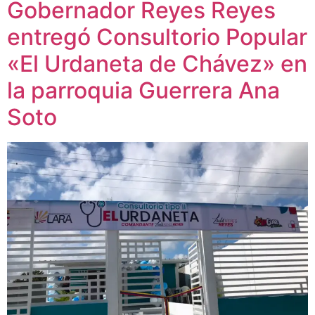
Gobernador Reyes Reyes
entregó Consultorio Popular
«El Urdaneta de Chávez» en
la parroquia Guerrera Ana
Soto