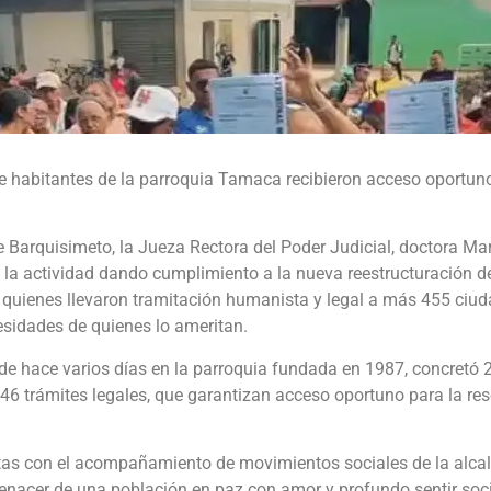
e habitantes de la parroquia Tamaca recibieron acceso oportuno 
e Barquisimeto, la Jueza Rectora del Poder Judicial, doctora M
n la actividad dando cumplimiento a la nueva reestructuración d
, quienes llevaron tramitación humanista y legal a más 455 ciu
cesidades de quienes lo ameritan.
e hace varios días en la parroquia fundada en 1987, concretó 2
246 trámites legales, que garantizan acceso oportuno para la res
as con el acompañamiento de movimientos sociales de la alcaldí
 renacer de una población en paz con amor y profundo sentir soci