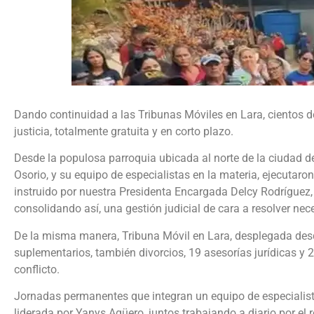
Dando continuidad a las Tribunas Móviles en Lara, cientos d
justicia, totalmente gratuita y en corto plazo.
Desde la populosa parroquia ubicada al norte de la ciudad d
Osorio, y su equipo de especialistas en la materia, ejecutaro
instruido por nuestra Presidenta Encargada Delcy Rodríguez
consolidando así, una gestión judicial de cara a resolver ne
De la misma manera, Tribuna Móvil en Lara, desplegada desd
suplementarios, también divorcios, 19 asesorías jurídicas y 
conflicto.
Jornadas permanentes que integran un equipo de especialist
liderada por Yanys Agüero, juntos trabajando a diario por el