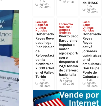
5 de
de 2026
del INASS
agosto
5 de
de 2026
agosto
de 2026
Ecología
Local
Economía
Regional
Salud
Nacional
Ultimas
Ultimas
Ultimas
Noticias
Noticias
Noticias
Gobernador
Gobernador
Puerto Seco de
Reyes Reyes
Reyes
Barquisimeto
despliega
Reyes
impulsa el
Plan Nacional
activó
motor
de
jornadas
agroexportador
Reforestación
quirúrgicas
con el
con la
en el
despacho de
siembra de
ambulatorio
24,9 toneladas
2.000 árboles
Don Felipe
de café verde
en el Valle del
Ponte de
hacia Italia
Turbio
Cabudare
4 de
5 de
4 de
agosto
agosto
agosto
de 2026
de 2026
de 2026