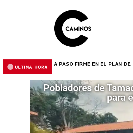
LARA AVANZA A PASO FIRME EN EL PLAN DE REHABI
ULTIMA HORA
S
Pobladores de Tamaca
para e