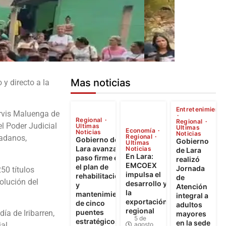
Mas noticias
y directo a la
Entretenimiento
arvis Maluenga de
Regional
Regional
el Poder Judicial
Ultimas
Ultimas
Economía
Noticias
Noticias
Regional
dadanos,
Gobierno de
Gobierno
Ultimas
Lara avanza a
Noticias
de Lara
En Lara:
paso firme en
realizó
EMCOEX
el plan de
Jornada
50 títulos
impulsa el
rehabilitación
de
olución del
desarrollo y
y
Atención
la
mantenimiento
integral a
exportación
de cinco
adultos
regional
puentes
a de Iribarren,
mayores
5 de
estratégicos
en la sede
agosto
al.