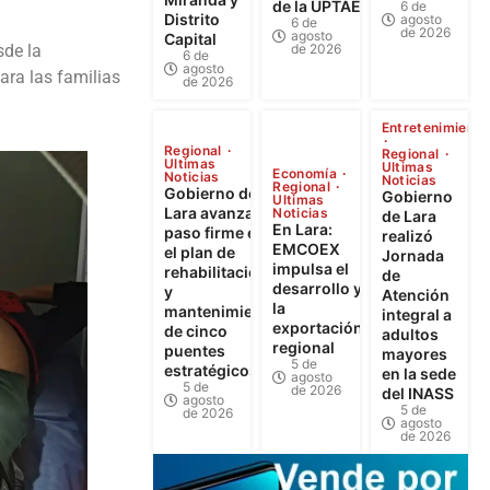
de la UPTAEB
6 de
Distrito
agosto
6 de
de 2026
agosto
Capital
de 2026
sde la
6 de
agosto
ara las familias
de 2026
Entretenimiento
Regional
Regional
Ultimas
Ultimas
Economía
Noticias
Noticias
Regional
Gobierno de
Gobierno
Ultimas
Lara avanza a
Noticias
de Lara
En Lara:
paso firme en
realizó
EMCOEX
el plan de
Jornada
impulsa el
rehabilitación
de
desarrollo y
y
Atención
la
mantenimiento
integral a
exportación
de cinco
adultos
regional
puentes
mayores
5 de
estratégicos
en la sede
agosto
5 de
de 2026
del INASS
agosto
5 de
de 2026
agosto
de 2026