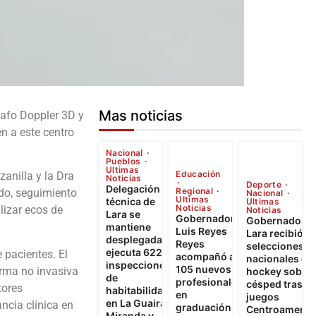
Mas noticias
rafo Doppler 3D y
n a este centro
Nacional
Pueblos
Ultimas
Educación
anilla y la Dra
Noticias
Deporte
Delegación
Regional
ado, seguimiento
Nacional
Ultimas
técnica de
Ultimas
Noticias
lizar ecos de
Noticias
Lara se
Gobernador
Gobernador d
mantiene
Luis Reyes
Lara recibió a
desplegada y
Reyes
selecciones
ejecuta 622
e pacientes. El
acompañó a
nacionales de
inspecciones
105 nuevos
orma no invasiva
hockey sobre
de
profesionales
césped tras
tores
habitabilidad
en
juegos
en La Guaira,
ancia clínica en
graduación
Centroameric
Miranda y