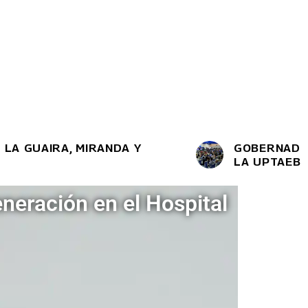
UAIRA, MIRANDA Y
GOBERNADOR LU
LA UPTAEB
neración en el Hospital