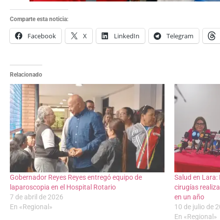
Comparte esta noticia:
Facebook
X
LinkedIn
Telegram
Relacionado
Gobernador Reyes Reyes entregó equipo de
Salud en Lara:
laparoscopia en el Hospital Rotario
cirugías realiz
7 de abril de 2026
en un año
En «Regional»
10 de julio de 
En «Regional»