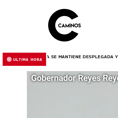
ÉCNICA DE LARA SE MANTIENE DESPLEGADA Y EJECU
ULTIMA HORA
ITAL
Gobernador Reyes Reyes