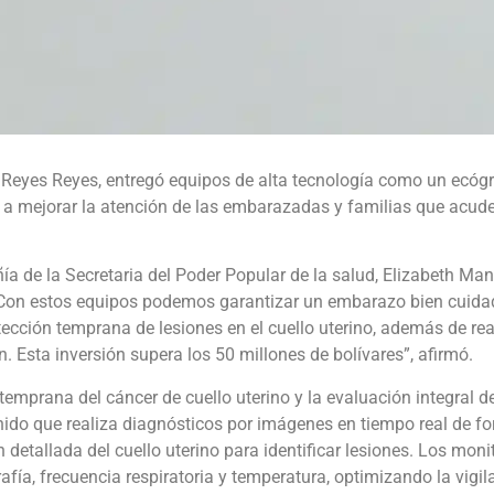
s Reyes Reyes, entregó equipos de alta tecnología como un ecóg
 a mejorar la atención de las embarazadas y familias que acude
a de la Secretaria del Poder Popular de la salud, Elizabeth Manz
: “Con estos equipos podemos garantizar un embarazo bien cuid
cción temprana de lesiones en el cuello uterino, además de rea
Esta inversión supera los 50 millones de bolívares”, afirmó.‎‎
 temprana del cáncer de cuello uterino y la evaluación integral d
do que realiza diagnósticos por imágenes en tiempo real de f
 detallada del cuello uterino para identificar lesiones. ‎Los moni
rafía, frecuencia respiratoria y temperatura, optimizando la vigil