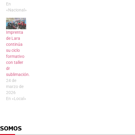
En
«Nacional»
Imprenta
de Lara
continúa
su ciclo
formativo
con taller
dr
sublimación.
24 de
marzo de
2026
En «Local»
SOMOS