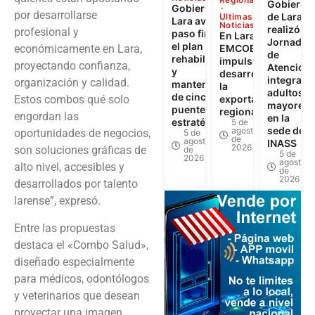
Gobierno
Gobierno de
por desarrollarse
de Lara
Ultimas
Lara avanza a
Noticias
realizó
profesional y
paso firme en
En Lara:
Jornada
el plan de
económicamente en Lara,
EMCOEX
de
rehabilitación
impulsa el
proyectando confianza,
Atención
y
desarrollo y
integral a
organización y calidad.
mantenimiento
la
adultos
de cinco
Estos combos qué solo
exportación
mayores
puentes
regional
engordan las
en la
estratégicos
5 de
sede del
agosto
oportunidades de negocios,
5 de
de
agosto
INASS
2026
son soluciones gráficas de
de
5 de
2026
agosto
alto nivel, accesibles y
de
2026
desarrollados por talento
larense”, expresó.
Entre las propuestas
destaca el «Combo Salud»,
diseñado especialmente
para médicos, odontólogos
y veterinarios que desean
proyectar una imagen