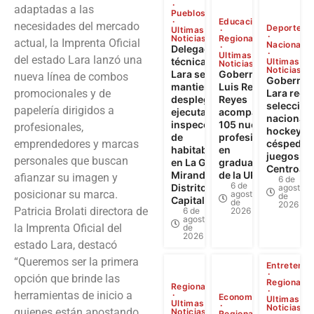
adaptadas a las
Pueblos
Educación
necesidades del mercado
Deporte
Ultimas
Noticias
Regional
actual, la Imprenta Oficial
Nacional
Delegación
Ultimas
del estado Lara lanzó una
técnica de
Ultimas
Noticias
Noticias
Lara se
Gobernador
nueva línea de combos
Gobernad
mantiene
Luis Reyes
promocionales y de
Lara recib
desplegada y
Reyes
seleccion
papelería dirigidos a
ejecuta 622
acompañó a
nacionale
inspecciones
105 nuevos
profesionales,
hockey s
de
profesionales
emprendedores y marcas
césped tr
habitabilidad
en
juegos
personales que buscan
en La Guaira,
graduación
Centroam
Miranda y
de la UPTAEB
afianzar su imagen y
6 de
6 de
Distrito
agosto
posicionar su marca.
agosto
de
Capital
de
2026
Patricia Brolati directora de
6 de
2026
agosto
la Imprenta Oficial del
de
2026
estado Lara, destacó
“Queremos ser la primera
Entretenim
opción que brinde las
Regional
Regional
herramientas de inicio a
Economía
Ultimas
Ultimas
Noticias
quienes están apostando
Noticias
Regional