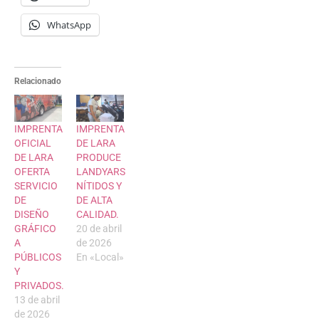
WhatsApp
Relacionado
IMPRENTA
IMPRENTA
OFICIAL
DE LARA
DE LARA
PRODUCE
OFERTA
LANDYARS
SERVICIO
NÍTIDOS Y
DE
DE ALTA
DISEÑO
CALIDAD.
GRÁFICO
20 de abril
A
de 2026
PÚBLICOS
En «Local»
Y
PRIVADOS.
13 de abril
de 2026