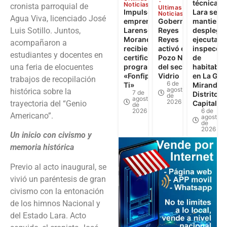
técnica d
Noticias
cronista parroquial de
Ultimas
Impulso al
Lara se
Noticias
Agua Viva, licenciado José
emprendimiento
Gobernador
mantiene
Luis Sotillo. Juntos,
Larense: 262
Reyes
desplega
Morandinos
Reyes
ejecuta 6
acompañaron a
recibieron
activó el
inspecci
estudiantes y docentes en
certificados del
Pozo N°3
de
una feria de elocuentes
programa
del sector El
habitabil
«Fonfip Llega a
Vidrio
en La Gua
trabajos de recopilación
6 de
Ti»
Miranda y
agosto
histórica sobre la
7 de
Distrito
de
agosto
2026
trayectoria del “Genio
Capital
de
2026
6 de
Americano”.
agosto
de
2026
Un inicio con civismo y
memoria histórica
Previo al acto inaugural, se
vivió un paréntesis de gran
civismo con la entonación
de los himnos Nacional y
del Estado Lara. Acto