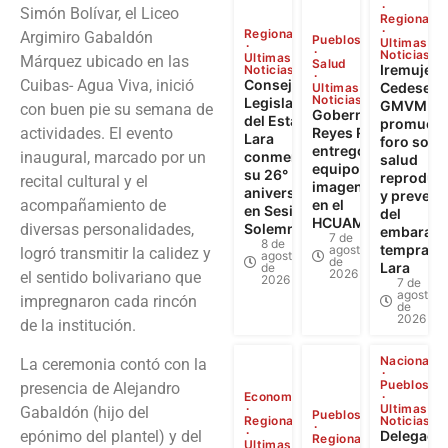
Simón Bolívar, el Liceo
Regional
Regional
Argimiro Gabaldón
Pueblos
Ultimas
Noticias
Ultimas
Márquez ubicado en las
Salud
Iremujer,
Noticias
Cuibas- Agua Viva, inició
Consejo
Cedesex 
Ultimas
Noticias
Legislativo
GMVM
con buen pie su semana de
Gobernador
del Estado
promuev
actividades. El evento
Reyes Reyes
Lara
foro sobr
entregó
inaugural, marcado por un
conmemoró
salud
equipos de
su 26°
reproduct
recital cultural y el
imagenología
aniversario
y prevenc
acompañamiento de
en el
en Sesión
del
HCUAMP
diversas personalidades,
Solemne
embaraz
7 de
8 de
temprano
agosto
logró transmitir la calidez y
agosto
de
Lara
de
2026
el sentido bolivariano que
2026
7 de
agosto
impregnaron cada rincón
de
2026
de la institución.
Nacional
La ceremonia contó con la
Pueblos
presencia de Alejandro
Economía
Ultimas
Gabaldón (hijo del
Pueblos
Regional
Noticias
epónimo del plantel) y del
Delegaci
Regional
Ultimas