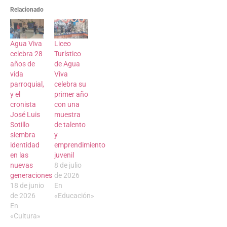
Relacionado
Agua Viva
Liceo
celebra 28
Turístico
años de
de Agua
vida
Viva
parroquial,
celebra su
y el
primer año
cronista
con una
José Luis
muestra
Sotillo
de talento
siembra
y
identidad
emprendimiento
en las
juvenil
nuevas
8 de julio
generaciones
de 2026
18 de junio
En
de 2026
«Educación»
En
«Cultura»