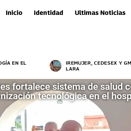
Inicio
Identidad
Ultimas Noticias
N EL
IREMUJER, CEDESEX Y GMVM 
LARA
s fortalece sistema de salud c
nización tecnológica en el hos