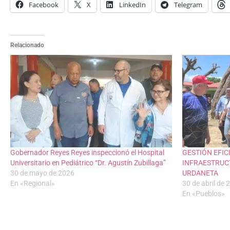
Facebook
X
LinkedIn
Telegram
Relacionado
Gobernador Reyes Reyes inspeccionó el Hospital
GESTIÓN EFIC
Universitario en Pediátrico “Dr. Agustín Zubillaga”
INFRAESTRUC
30 de mayo de 2026
URDANETA
En «Regional»
30 de abril de 
En «Pueblos»