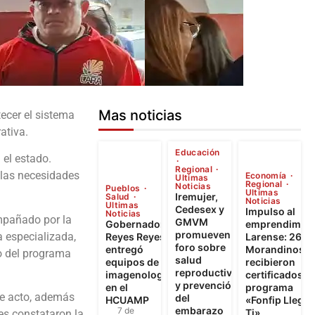
Mas noticias
ecer el sistema
ativa.
Educación
 el estado.
Regional
 las necesidades
Economía
Ultimas
Regional
Noticias
Pueblos
Ultimas
Iremujer,
Salud
Noticias
Ultimas
Cedesex y
Impulso al
Noticias
ompañado por la
GMVM
Gobernador
emprendimien
promueven
a especializada,
Reyes Reyes
Larense: 262
foro sobre
entregó
Morandinos
o del programa
salud
equipos de
recibieron
reproductiva
imagenología
certificados d
y prevención
en el
programa
ste acto, además
del
HCUAMP
«Fonfip Llega 
embarazo
7 de
Ti»
nes constataron la