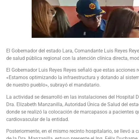
El Gobernador del estado Lara, Comandante Luis Reyes Reyes
de salud pública regional con la atención clínica directa, mo
El Gobernador Luis Reyes Reyes señaló que estas acciones res
«Estamos optimizando la infraestructura y dotando al siste
de nuestro pueblo», subrayó el mandatario.
La actividad se desarrolló en las instalaciones del Hospita
Dra. Elizabeth Manzanilla, Autoridad Única de Salud del esta
donde se realizó la colocación de marcapasos a pacientes qu
cardiovascular de la entidad.
Posteriormente, en el mismo recinto hospitalario, se llevó a
de la Dra. Manzanilla, estuvo presente el Ing. Félix Ducharne