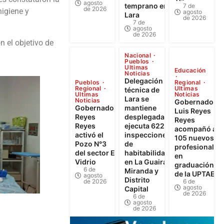
agosto
temprano en
7 de
de 2026
higiene y
agosto
Lara
de 2026
7 de
agosto
de 2026
n el objetivo de
Nacional
Pueblos
Ultimas
Educación
Noticias
Delegación
Pueblos
Regional
Regional
Ultimas
técnica de
Ultimas
Noticias
Lara se
Noticias
Gobernador
Gobernador
mantiene
Luis Reyes
Reyes
desplegada y
Reyes
Reyes
ejecuta 622
acompañó a
activó el
inspecciones
105 nuevos
Pozo N°3
de
profesionales
del sector El
habitabilidad
en
Vidrio
en La Guaira,
graduación
6 de
Miranda y
de la UPTAEB
agosto
Distrito
de 2026
6 de
agosto
Capital
de 2026
6 de
agosto
de 2026