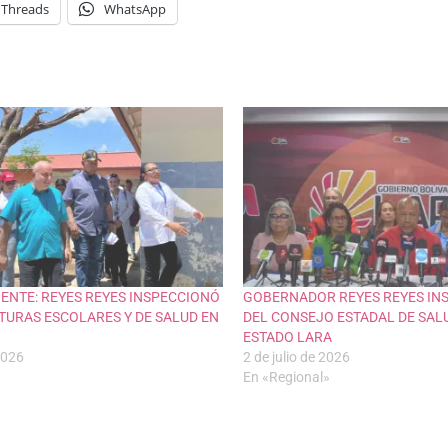
Threads
WhatsApp
IENTE: REYES REYES INSPECCIONÓ
GOBERNADOR REYES REYES IN
TURAS ESCOLARES Y DE SALUD EN
DEL CONSEJO ESTADAL DE SAL
ESTADO LARA
2026
2 de julio de 2026
En «Regional»