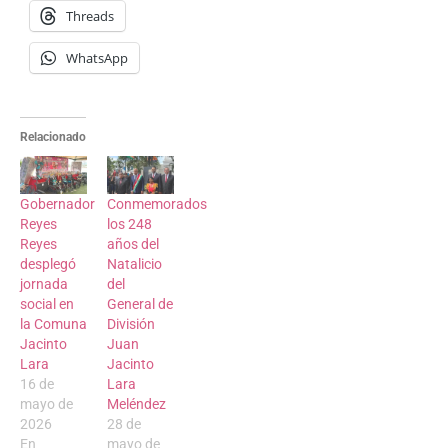
Threads
WhatsApp
Relacionado
Gobernador
Conmemorados
Reyes
los 248
Reyes
años del
desplegó
Natalicio
jornada
del
social en
General de
la Comuna
División
Jacinto
Juan
Lara
Jacinto
16 de
Lara
mayo de
Meléndez
2026
28 de
En
mayo de