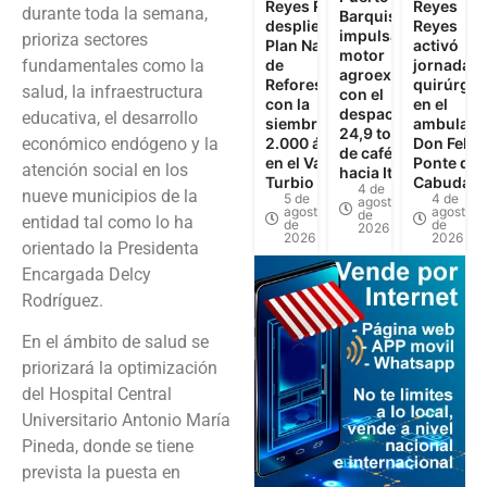
Reyes Reyes
Reyes
durante toda la semana,
Barquisimeto
despliega
Reyes
impulsa el
prioriza sectores
Plan Nacional
activó
motor
fundamentales como la
de
jornadas
agroexportador
Reforestación
quirúrgic
salud, la infraestructura
con el
con la
en el
despacho de
educativa, el desarrollo
siembra de
ambulato
24,9 toneladas
económico endógeno y la
2.000 árboles
Don Felip
de café verde
en el Valle del
Ponte de
atención social en los
hacia Italia
Turbio
Cabudare
4 de
nueve municipios de la
5 de
4 de
agosto
agosto
agosto
de
entidad tal como lo ha
de
de
2026
2026
2026
orientado la Presidenta
Encargada Delcy
Rodríguez.
En el ámbito de salud se
priorizará la optimización
del Hospital Central
Universitario Antonio María
Pineda, donde se tiene
prevista la puesta en