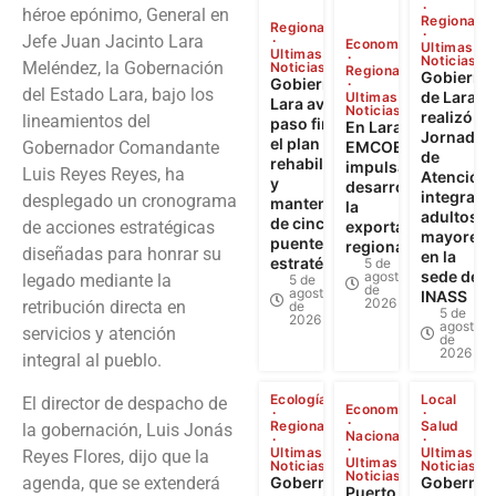
héroe epónimo, General en
Regional
Regional
Jefe Juan Jacinto Lara
Economía
Ultimas
Ultimas
Noticias
Meléndez, la Gobernación
Noticias
Regional
Gobierno
Gobierno de
del Estado Lara, bajo los
de Lara
Ultimas
Lara avanza a
Noticias
realizó
lineamientos del
paso firme en
En Lara:
Jornada
el plan de
Gobernador Comandante
EMCOEX
de
rehabilitación
impulsa el
Luis Reyes Reyes, ha
Atención
y
desarrollo y
integral a
desplegado un cronograma
mantenimiento
la
adultos
de cinco
de acciones estratégicas
exportación
mayores
puentes
regional
diseñadas para honrar su
en la
estratégicos
5 de
sede del
agosto
legado mediante la
5 de
de
agosto
INASS
2026
retribución directa en
de
5 de
2026
agosto
servicios y atención
de
2026
integral al pueblo.
Ecología
Local
El director de despacho de
Economía
Regional
Salud
la gobernación, Luis Jonás
Nacional
Ultimas
Ultimas
Reyes Flores, dijo que la
Ultimas
Noticias
Noticias
Noticias
agenda, que se extenderá
Gobernador
Gobernad
Puerto Seco de