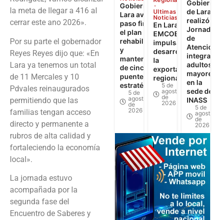
Gobierno
Gobierno de
la meta de llegar a 416 al
de Lara
Ultimas
Lara avanza a
Noticias
realizó
cerrar este ano 2026».
paso firme en
En Lara:
Jornada
el plan de
EMCOEX
de
Por su parte el gobernador
rehabilitación
impulsa el
Atención
y
desarrollo y
Reyes Reyes dijo que: «En
integral a
mantenimiento
la
Lara ya tenemos un total
adultos
de cinco
exportación
mayores
de 11 Mercales y 10
puentes
regional
en la
estratégicos
5 de
Pdvales reinaugurados
sede del
agosto
5 de
de
agosto
permitiendo que las
INASS
2026
de
5 de
2026
familias tengan acceso
agosto
de
directo y permanente a
2026
rubros de alta calidad y
fortaleciendo la economía
local».
La jornada estuvo
acompañada por la
segunda fase del
Encuentro de Saberes y