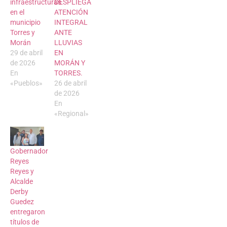
infraestructuras
DESPLIEGA
en el
ATENCIÓN
municipio
INTEGRAL
Torres y
ANTE
Morán
LLUVIAS
29 de abril
EN
de 2026
MORÁN Y
En
TORRES.
«Pueblos»
26 de abril
de 2026
En
«Regional»
Gobernador
Reyes
Reyes y
Alcalde
Derby
Guedez
entregaron
títulos de