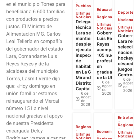
en el municipio Torres para
Pueblos
Educación
beneficiar a 6.600 familias
Deporte
Ultimas
Noticias
Regional
con productos a precios
Nacional
Delegación
Ultimas
justos. El Ministro de
técnica de
Ultimas
Noticias
Noticias
Lara se
Gobernador
Alimentación MG. Carlos
Gobernad
mantiene
Luis Reyes
Leal Tellería en compañía
Lara recib
desplegada y
Reyes
seleccion
del gobernador del estado
ejecuta 622
acompañó a
nacionale
inspecciones
105 nuevos
Lara, Comandante Luis
hockey s
de
profesionales
Reyes Reyes y de la
césped tr
habitabilidad
en
juegos
alcaldesa del municipio
en La Guaira,
graduación
Centroam
Miranda y
de la UPTAEB
Torres, Lasmit Verde dijo
6 de
6 de
Distrito
agosto
que: «Hoy domingo en
agosto
de
Capital
de
2026
unión familiar estamos
6 de
2026
agosto
reinaugurando el Mercal
de
2026
número 151 a nivel
nacional gracias al apoyo
Entretenim
de nuestra Presidenta
Regional
Regional
encargada Delcy
Economía
Ultimas
Ultimas
Noticias
Rodríguez, vamos alcanzar
Noticias
Regional