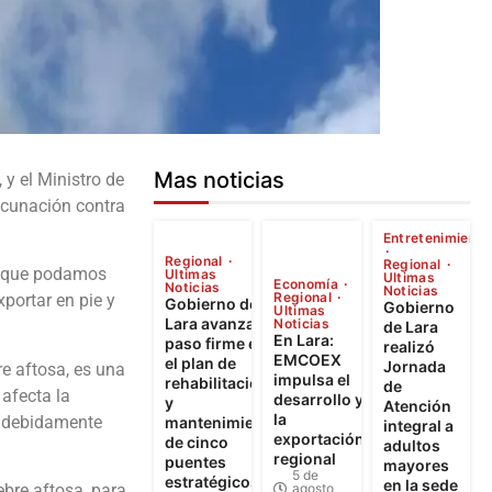
Mas noticias
y el Ministro de
Vacunación contra
Entretenimiento
Regional
Regional
es que podamos
Ultimas
Ultimas
Economía
Noticias
Noticias
Regional
xportar en pie y
Gobierno de
Gobierno
Ultimas
Lara avanza a
Noticias
de Lara
En Lara:
paso firme en
realizó
EMCOEX
el plan de
Jornada
e aftosa, es una
impulsa el
rehabilitación
de
afecta la
desarrollo y
y
Atención
la
as debidamente
mantenimiento
integral a
exportación
de cinco
adultos
regional
puentes
mayores
5 de
estratégicos
en la sede
agosto
ebre aftosa, para