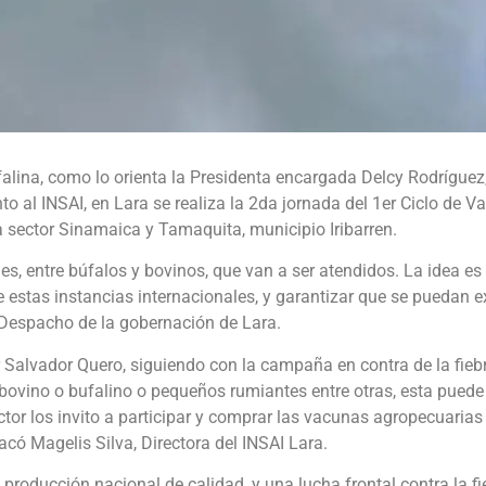
alina, como lo orienta la Presidenta encargada Delcy Rodríguez, 
nto al INSAI, en Lara se realiza la 2da jornada del 1er Ciclo de 
a sector Sinamaica y Tamaquita, municipio Iribarren.
s, entre búfalos y bovinos, que van a ser atendidos. La idea 
de estas instancias internacionales, y garantizar que se puedan e
 Despacho de la gobernación de Lara.
Salvador Quero, siguiendo con la campaña en contra de la fiebr
ovino o bufalino o pequeños rumiantes entre otras, esta puede 
uctor los invito a participar y comprar las vacunas agropecuari
acó Magelis Silva, Directora del INSAI Lara.
 producción nacional de calidad, y una lucha frontal contra la fi