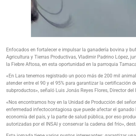
Enfocados en fortalecer e impulsar la ganadería bovina y buf
Agricultura y Tierras Productivas, Vladimir Padrino López, ju
la Fiebre Aftosa, en esta oportunidad en la parroquia Tamac
«En Lara tenemos registrado un poco más de 200 mil animale
atender entre el 90 y el 95% para garantizar la certificación 
subproductos», señaló Luis Jonás Reyes Flores, Director del
«Nos encontramos hoy en la Unidad de Producción del señor 
enfermedad infectocontagiosa que puede afectar el ganado b
economía del país, y la parte de salud pública, por eso prod
autorizadas por el INSAI y conservar la cadena del frío», dest
Esta jornada tiene varios puntos interesantes: garantizar una