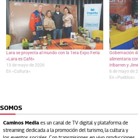
Lara se proyecta al mundo con la 1era Expo Feria
Gobernación de
«Lara es Café»
alimentaria co
13 de mayo de 2026
Iribarren y Ji
En «Cultura»
6 de mayo de 
En «Pueblos»
SOMOS
Caminos Media
es un canal de TV digital y plataforma de
streaming dedicada a la promoción del turismo, la cultura y
los eventos sociales. Con transmisiones en vivo, producciones