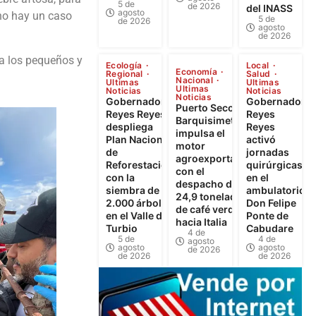
5 de
de 2026
del INASS
agosto
 no hay un caso
5 de
de 2026
agosto
de 2026
 a los pequeños y
Ecología
Local
Economía
Regional
Salud
Nacional
Ultimas
Ultimas
Ultimas
Noticias
Noticias
Noticias
Gobernador
Gobernador
Puerto Seco de
Reyes Reyes
Reyes
Barquisimeto
despliega
Reyes
impulsa el
Plan Nacional
activó
motor
de
jornadas
agroexportador
Reforestación
quirúrgicas
con el
con la
en el
despacho de
siembra de
ambulatorio
24,9 toneladas
2.000 árboles
Don Felipe
de café verde
en el Valle del
Ponte de
hacia Italia
Turbio
Cabudare
4 de
5 de
4 de
agosto
agosto
agosto
de 2026
de 2026
de 2026