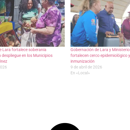
 Lara fortalece soberanía
Gobernación de Lara y Ministerio
n despliegue en los Municipios
fortalecen cerco epidemiológico y
ménez
inmunización
2026
9 de abril de 2026
En «Local»