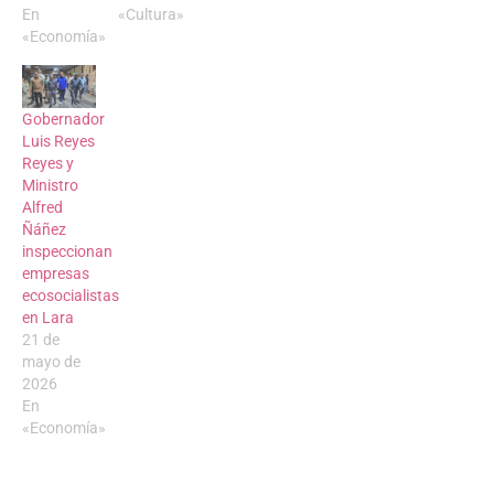
En
«Cultura»
«Economía»
Gobernador
Luis Reyes
Reyes y
Ministro
Alfred
Ñáñez
inspeccionan
empresas
ecosocialistas
en Lara
21 de
mayo de
2026
En
«Economía»