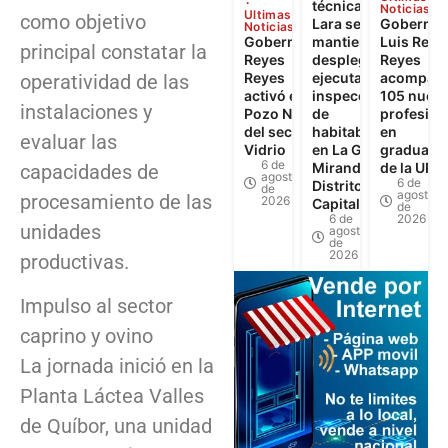
técnica de
Noticias
Ultimas
como objetivo
Lara se
Gobernad
Noticias
Gobernador
mantiene
Luis Reye
principal constatar la
Reyes
desplegada y
Reyes
Reyes
ejecuta 622
acompañó
operatividad de las
activó el
inspecciones
105 nuev
instalaciones y
Pozo N°3
de
profesion
del sector El
habitabilidad
en
evaluar las
Vidrio
en La Guaira,
graduaci
6 de
Miranda y
de la UPT
capacidades de
agosto
6 de
Distrito
de
agosto
procesamiento de las
2026
Capital
de
6 de
2026
unidades
agosto
de
2026
productivas.
Impulso al sector
caprino y ovino
La jornada inició en la
Planta Láctea Valles
de Quíbor, una unidad