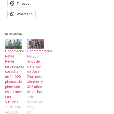
Threads
WhatsApp
Relacionado
Gobernador
Conmemorados
Reyes
los 237
Reyes
años del
inspeccionó
natalicio
cosecha
de José
de 11.000
Florencio
plantas de
Jiménez y
pimentón
406 años
en la Finca
de Quibor.
Las
3 de
Virtudes
agosto de
11 de julio
2026
de 2026
En