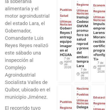
la soberanía
Regional
Economía
alimentaria y el
Pueblos
Ultimas
Regional
Noticias
motor agroindustrial
Salud
Iremujer,
Ultimas
Noticias
Cedesex y
Ultimas
del estado Lara, el
Impulso a
Noticias
GMVM
Gobernador
emprendi
Gobernador,
promueven
Reyes Reyes
Larense: 
foro sobre
entregó
Morandin
Comandante Luis
salud
equipos de
recibiero
reproductiva
Reyes Reyes realizó
imagenología
certificad
y prevención
en el
programa
este sábado una
del
HCUAMP
«Fonfip Ll
embarazo
7 de
Ti»
inspección al
temprano en
agosto
7 de
de
Lara
agosto
Complejo
2026
de
7 de
2026
agosto
Agroindustrial
de
2026
Socialista Valles de
Quíbor, ubicado en el
Nacional
Pueblos
municipio Jiménez.
Educación
Ultimas
Pueblos
Noticias
Regional
Delegación
El recorrido tuvo
Regional
Ultimas