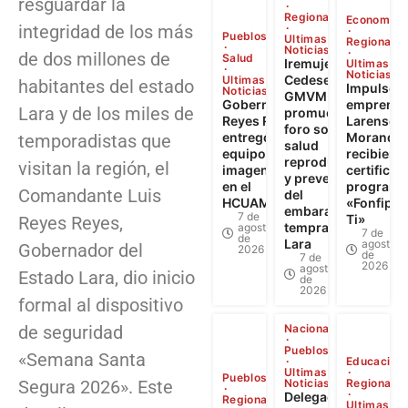
resguardar la
Regional
Economía
integridad de los más
Pueblos
Ultimas
Regional
Noticias
de dos millones de
Salud
Iremujer,
Ultimas
Noticias
Cedesex y
Ultimas
habitantes del estado
Impulso a
Noticias
GMVM
Gobernador
emprendi
Lara y de los miles de
promueven
Reyes Reyes
Larense: 
foro sobre
entregó
Morandin
temporadistas que
salud
equipos de
recibiero
reproductiva
visitan la región, el
imagenología
certificad
y prevención
en el
programa
Comandante Luis
del
HCUAMP
«Fonfip Ll
embarazo
7 de
Ti»
Reyes Reyes,
temprano en
agosto
7 de
de
Lara
agosto
Gobernador del
2026
de
7 de
2026
agosto
Estado Lara, dio inicio
de
2026
formal al dispositivo
de seguridad
Nacional
Pueblos
«Semana Santa
Educación
Ultimas
Pueblos
Segura 2026». Este
Noticias
Regional
Delegación
Regional
Ultimas