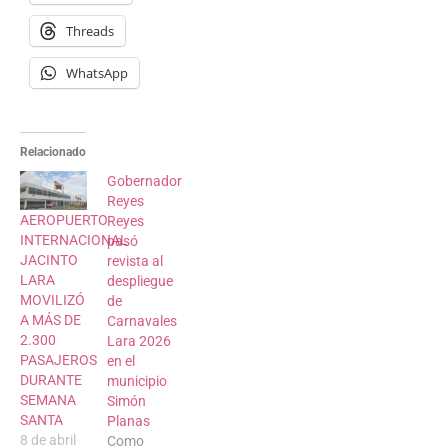
Threads
WhatsApp
Relacionado
Gobernador
Reyes
AEROPUERTO
Reyes
INTERNACIONAL
pasó
JACINTO
revista al
LARA
despliegue
MOVILIZÓ
de
A MÁS DE
Carnavales
2.300
Lara 2026
PASAJEROS
en el
DURANTE
municipio
SEMANA
Simón
SANTA
Planas
8 de abril
Como