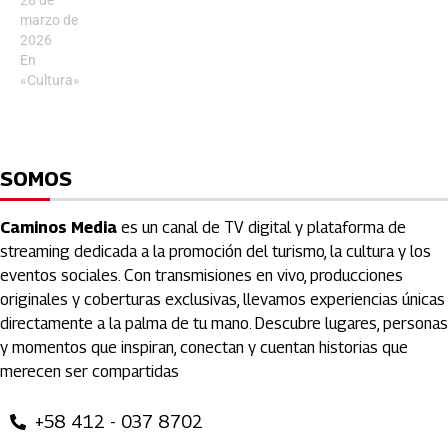
a la
marzo de
Cascada
2026
El Altar. El
En
recorrido
«Cultura»
estuvo
acompañado
por el
Alcalde de
Simón
SOMOS
Planas,
Elis Silva,
el…
Caminos Media
es un canal de TV digital y plataforma de
streaming dedicada a la promoción del turismo, la cultura y los
eventos sociales. Con transmisiones en vivo, producciones
originales y coberturas exclusivas, llevamos experiencias únicas
directamente a la palma de tu mano. Descubre lugares, personas
y momentos que inspiran, conectan y cuentan historias que
merecen ser compartidas
+58 412 - 037 8702