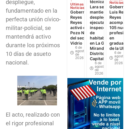
despliegue,
técnica de
Noticias
Ultimas
Lara se
Gobernad
Noticias
fundamentado en la
Gobernador
mantiene
Luis Reye
Reyes
desplegada y
Reyes
perfecta unión cívico-
Reyes
ejecuta 622
acompañó
militar-policial, se
activó el
inspecciones
105 nuev
Pozo N°3
de
profesion
mantendrá activo
del sector El
habitabilidad
en
Vidrio
en La Guaira,
graduaci
durante los próximos
6 de
Miranda y
de la UPT
agosto
10 días de asueto
6 de
Distrito
de
agosto
2026
Capital
de
nacional.
6 de
2026
agosto
de
2026
El acto, realizado con
el rigor profesional