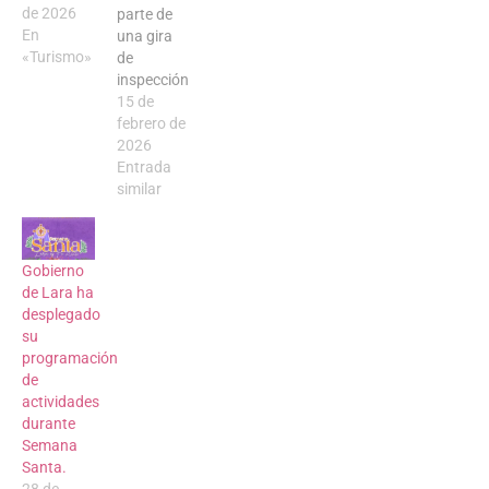
de 2026
parte de
En
una gira
«Turismo»
de
inspección
y
15 de
promoción
febrero de
de las
2026
bellezas
Entrada
naturales
similar
de la
región, el
gobernador
Gobierno
de Lara,
de Lara ha
Comandante
desplegado
Luis Reyes
su
Reyes,
programación
realizó
de
una visita
actividades
al
durante
balneario
Semana
Las
Santa.
Mayitas y
28 de