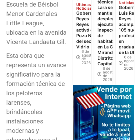
técnica de
Noticias
Escuela de Béisbol
Ultimas
Lara se
Gobernad
Noticias
Menor Cardenales
Gobernador
mantiene
Luis Reye
Reyes
desplegada y
Reyes
Little League,
Reyes
ejecuta 622
acompañó
activó el
inspecciones
105 nuev
ubicada en la avenida
Pozo N°3
de
profesion
Vicente Landaeta Gil.
del sector El
habitabilidad
en
Vidrio
en La Guaira,
graduaci
6 de
Miranda y
de la UPT
Esta obra que
agosto
6 de
Distrito
de
agosto
2026
Capital
representa un avance
de
6 de
2026
agosto
significativo para la
de
2026
formación técnica de
los peloteros
larenses,
brindándoles
instalaciones
modernas y
adecuadas para el