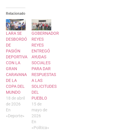
Relacionado
LARA SE
GOBERNADOR
DESBORDÓ
REYES
DE
REYES
PASIÓN
ENTREGÓ
DEPORTIVA
AYUDAS
CON LA
SOCIALES
GRAN
PARA DAR
CARAVANA
RESPUESTAS
DE LA
A LAS
COPA DEL
SOLICITUDES
MUNDO
DEL
18 de abril
PUEBLO
de 2026
15 de
En
mayo de
«Deporte»
2026
En
«Política»