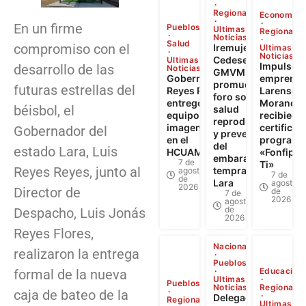
Regional
Economía
En un firme
Pueblos
Ultimas
Regional
Noticias
Salud
compromiso con el
Iremujer,
Ultimas
Noticias
Cedesex y
Ultimas
Impulso a
desarrollo de las
Noticias
GMVM
Gobernador
emprendi
promueven
futuras estrellas del
Reyes Reyes
Larense: 
foro sobre
entregó
Morandin
béisbol, el
salud
equipos de
recibiero
reproductiva
imagenología
certificad
Gobernador del
y prevención
en el
programa
del
estado Lara, Luis
HCUAMP
«Fonfip Ll
embarazo
7 de
Ti»
Reyes Reyes, junto al
temprano en
agosto
7 de
de
Lara
agosto
2026
Director de
de
7 de
2026
agosto
de
Despacho, Luis Jonás
2026
Reyes Flores,
Nacional
realizaron la entrega
Pueblos
Educación
formal de la nueva
Ultimas
Pueblos
Noticias
Regional
caja de bateo de la
Delegación
Regional
Ultimas