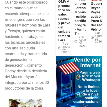
GMVM
Cuando este posicionado
emprendimiento
Gobernad
promueven
en el mundo que se
Larense: 262
Reyes
foro sobre
Morandinos
Reyes
recuerde siempre que este
salud
recibieron
activó el
reproductiva
es el origen, que son las
certificados del
Pozo N°3
y prevención
mujeres y hombres de Lara
programa
del sector
del
«Fonfip Llega a
Vidrio
y Pecaya, quienes están
embarazo
6 de
Ti»
temprano en
agosto
haciendo un trabajo con
7 de
de
Lara
agosto
2026
las técnicas ancestrales
de
7 de
2026
agosto
con una sabiduría
de
2026
acumulada y transmitida
de generación en
generación», comentó
Godoy desde la destilería
del Maestro Ayamán,
integrada por al menos 30
productores de la zona.