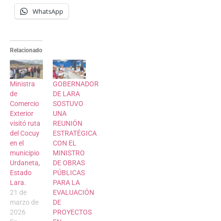
WhatsApp
Relacionado
Ministra
GOBERNADOR
de
DE LARA
Comercio
SOSTUVO
Exterior
UNA
visitó ruta
REUNIÓN
del Cocuy
ESTRATÉGICA
en el
CON EL
municipio
MINISTRO
Urdaneta,
DE OBRAS
Estado
PÚBLICAS
Lara.
PARA LA
21 de
EVALUACIÓN
marzo de
DE
2026
PROYECTOS