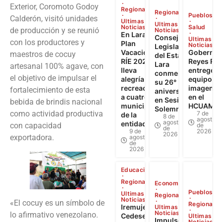
Exterior, Coromoto Godoy
Regional
Regional
Pueblos
Calderón, visitó unidades
Ultimas
Ultimas
Noticias
Salud
de producción y se reunió
Noticias
En Lara:
Consejo
Ultimas
con los productores y
Plan
Noticias
Legislativo
Vacacional
Gobernad
maestros de cocuy
del Estado
RÍE 2026
Reyes Re
Lara
artesanal 100% agave, con
lleva
entregó
conmemoró
el objetivo de impulsar el
alegría y
equipos 
su 26°
recreación
imagenol
fortalecimiento de esta
aniversario
a cuatro
en el
en Sesión
bebida de brindis nacional
municipios
HCUAMP
Solemne
como actividad productiva
7 de
de la
8 de
agosto
agosto
entidad
con capacidad
de
de
9 de
2026
2026
exportadora.
agosto
de
2026
Educación
Regional
Economía
Pueblos
Ultimas
Regional
Noticias
«El cocuy es un símbolo de
Regional
Iremujer,
Ultimas
Noticias
lo afirmativo venezolano.
Cedesex y
Ultimas
Impulso al
Noticias