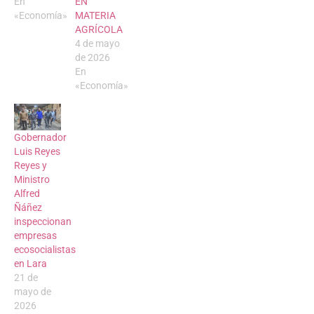
En
EN
«Economía»
MATERIA
AGRÍCOLA
4 de mayo
de 2026
En
«Economía»
Gobernador
Luis Reyes
Reyes y
Ministro
Alfred
Ñáñez
inspeccionan
empresas
ecosocialistas
en Lara
21 de
mayo de
2026