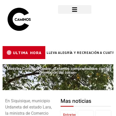
ULTIMA HORA
N VACACIONAL RÍE 2026 LLEVA ALEGRÍA Y RECREACIÓN A CUATRO MU
Ministra Coromoto Godoy: «Estamos comprometidos con la
promoción del cocuy»
Mas noticias
En Siquisique, municipio
Urdaneta del estado Lara,
la ministra de Comercio
Entretenimiento