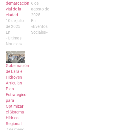
demarcación
6 de
vial de la
agosto de
ciudad
2025
10 de julio
En
de 2025
«Eventos
En
Sociales»
«Ultimas
Noticias»
Gobernación
de Lara e
Hidroven
Articulan
Plan
Estratégico
para
Optimizar
el Sistema
Hídrico
Regional
7 de mayo