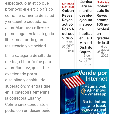
técnica de
Noticias
espectáculo atlético que
Ultimas
Lara se
Gobernad
Noticias
promovió el ejercicio físico
Gobernador
mantiene
Luis Reye
como herramienta de salud
Reyes
desplegada y
Reyes
Reyes
ejecuta 622
acompañó
y encuentro ciudadano.
activó el
inspecciones
105 nuev
Jhon Márquez se llevó el
Pozo N°3
de
profesion
primer lugar en la categoría
del sector El
habitabilidad
en
Vidrio
en La Guaira,
graduaci
libre, mostrando gran
6 de
Miranda y
de la UPT
agosto
resistencia y velocidad.
6 de
Distrito
de
agosto
2026
Capital
de
En la categoría de silla de
6 de
2026
agosto
ruedas, el triunfo fue para
de
2026
Jhon Ramírez, quien fue
ovacionado por su
disciplina y espíritu de
superación; mientras que
en la categoría femenina,
la corredora Erianny
Colmenarez conquistó el
podio con un desempeño