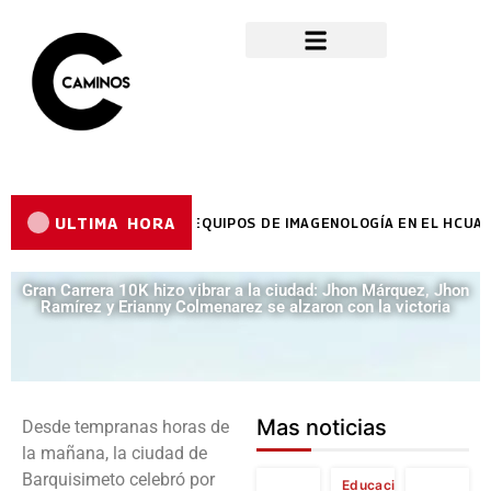
ULTIMA HORA
YES REYES ENTREGÓ EQUIPOS DE IMAGENOLOGÍA EN EL HCUAMP
Gran Carrera 10K hizo vibrar a la ciudad: Jhon Márquez, Jhon
Ramírez y Erianny Colmenarez se alzaron con la victoria
Mas noticias
Desde tempranas horas de
la mañana, la ciudad de
Barquisimeto celebró por
Educación