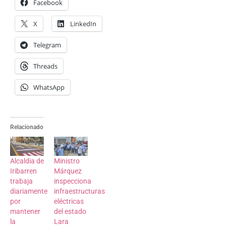
Facebook
X
LinkedIn
Telegram
Threads
WhatsApp
Relacionado
Alcaldia de
Ministro
Iribarren
Márquez
trabaja
inspecciona
diariamente
infraestructuras
por
eléctricas
mantener
del estado
la
Lara