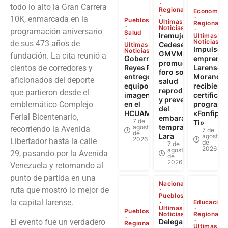
todo lo alto la Gran Carrera
Regional
Economía
10K, enmarcada en la
Pueblos
Ultimas
Regional
Noticias
programación aniversario
Salud
Iremujer,
Ultimas
Noticias
de sus 473 años de
Cedesex y
Ultimas
Impulso a
Noticias
GMVM
fundación. La cita reunió a
Gobernador
emprendi
promueven
cientos de corredores y
Reyes Reyes
Larense: 
foro sobre
entregó
Morandin
aficionados del deporte
salud
equipos de
recibiero
reproductiva
que partieron desde el
imagenología
certificad
y prevención
emblemático Complejo
en el
programa
del
HCUAMP
«Fonfip Ll
Ferial Bicentenario,
embarazo
7 de
Ti»
temprano en
agosto
recorriendo la Avenida
7 de
de
Lara
agosto
2026
Libertador hasta la calle
de
7 de
2026
agosto
29, pasando por la Avenida
de
2026
Venezuela y retornando al
punto de partida en una
Nacional
ruta que mostró lo mejor de
Pueblos
la capital larense.
Educación
Ultimas
Pueblos
Noticias
Regional
El evento fue un verdadero
Delegación
Regional
Ultimas