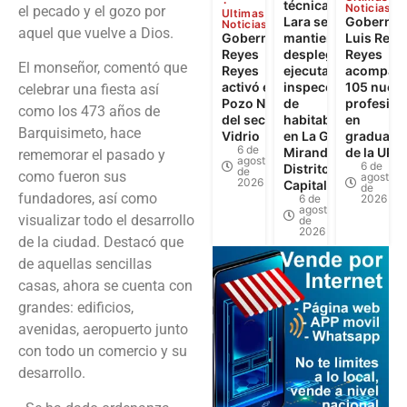
técnica de
Noticias
el pecado y el gozo por
Ultimas
Lara se
Gobernad
Noticias
aquel que vuelve a Dios.
Gobernador
mantiene
Luis Reye
Reyes
desplegada y
Reyes
El monseñor, comentó que
Reyes
ejecuta 622
acompañó
activó el
inspecciones
105 nuev
celebrar una fiesta así
Pozo N°3
de
profesion
como los 473 años de
del sector El
habitabilidad
en
Barquisimeto, hace
Vidrio
en La Guaira,
graduaci
6 de
Miranda y
de la UPT
rememorar el pasado y
agosto
6 de
Distrito
de
como fueron sus
agosto
2026
Capital
de
fundadores, así como
6 de
2026
agosto
visualizar todo el desarrollo
de
2026
de la ciudad. Destacó que
de aquellas sencillas
casas, ahora se cuenta con
grandes: edificios,
avenidas, aeropuerto junto
con todo un comercio y su
desarrollo.