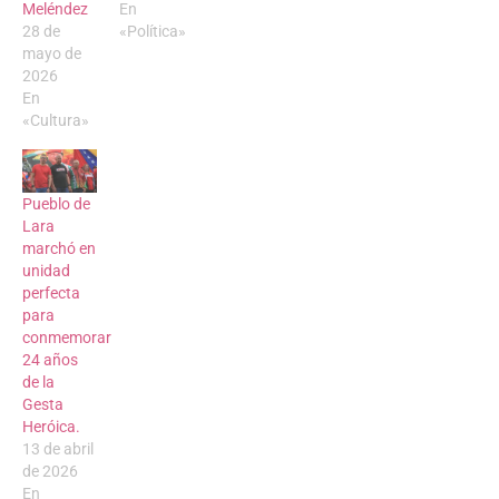
Meléndez
En
28 de
«Política»
mayo de
2026
En
«Cultura»
Pueblo de
Lara
marchó en
unidad
perfecta
para
conmemorar
24 años
de la
Gesta
Heróica.
13 de abril
de 2026
En