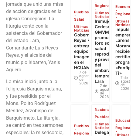
jornada que unió una misa
Regional
Economía
de acción de gracias en la
Pueblos
Ultimas
Regional
Noticias
iglesia Concepción. La
Salud
Iremujer,
Ultimas
Noticias
liturgia contó con la
Cedesex y
Ultimas
Impulso a
Noticias
GMVM
asistencia del Gobernador
Gobernador
emprendi
promueven
del estado Lara,
Reyes Reyes
Larense: 
foro sobre
entregó
Morandin
Comandante Luis Reyes
salud
equipos de
recibiero
reproductiva
Reyes, y el alcalde del
imagenología
certificad
y prevención
municipio Iribarren, Yanis
en el
programa
del
HCUAMP
«Fonfip Ll
Agüero.
embarazo
7 de
Ti»
temprano en
agosto
7 de
de
La misa inició junto a la
Lara
agosto
2026
de
7 de
feligresía Barquisimetana,
2026
agosto
de
y fue presidida por el
2026
Mons. Polito Rodríguez
Nacional
Mendez, Arzobispo de
Pueblos
Barquisimeto. La liturgia,
Educación
Ultimas
se centró en tres sermones
Pueblos
Noticias
Regional
especiales: la misericordia,
Delegación
Regional
Ultimas