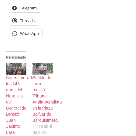
Telegram
Threads
WhatsApp
Relacionado
Conmemorados
Pueblo de
los 248
Lara
años del
realizó
Natalicio
Tribuna
del
Antiimperialista
General de
en la Plaza
División
Bolívar de
Juan
Barquisimeto.
Jacinto
11 de abril
Lara
de 2026