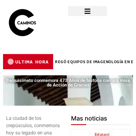
ULTIMA HORA
DOR REYES REYES ENTREGÓ EQUIPOS DE IMAGENOLOGÍA EN EL H
Barquisimeto conmemora 473 Años de historia con una misa
de Acción de Gracias
Mas noticias
La ciudad de los
crepúsculos, conmemora
hoy su legado en una
Educación