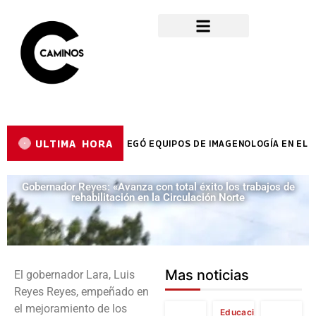
ULTIMA HORA
OR REYES REYES ENTREGÓ EQUIPOS DE IMAGENOLOGÍA EN EL HC
Gobernador Reyes: «Avanza con total éxito los trabajos de
rehabilitación en la Circulación Norte
Mas noticias
El gobernador Lara, Luis
Reyes Reyes, empeñado en
el mejoramiento de los
Educación