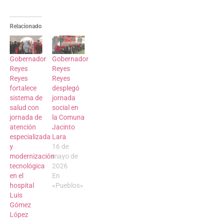
Relacionado
Gobernador
Gobernador
Reyes
Reyes
Reyes
Reyes
fortalece
desplegó
sistema de
jornada
salud con
social en
jornada de
la Comuna
atención
Jacinto
especializada
Lara
y
16 de
modernización
mayo de
tecnológica
2026
en el
En
hospital
«Pueblos»
Luis
Gómez
López