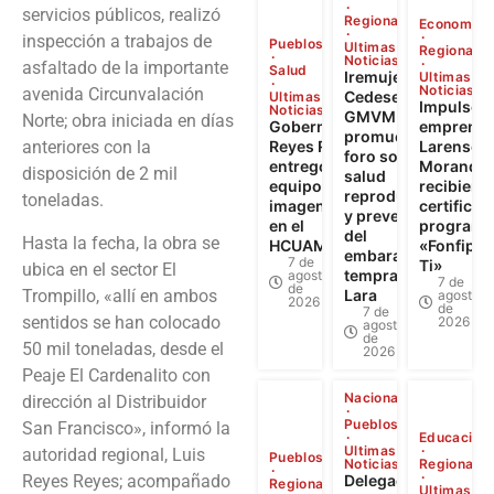
servicios públicos, realizó
Regional
Economía
inspección a trabajos de
Pueblos
Ultimas
Regional
Noticias
asfaltado de la importante
Salud
Iremujer,
Ultimas
Noticias
avenida Circunvalación
Cedesex y
Ultimas
Impulso a
Noticias
GMVM
Norte; obra iniciada en días
Gobernador
emprendi
promueven
anteriores con la
Reyes Reyes
Larense: 
foro sobre
entregó
Morandin
disposición de 2 mil
salud
equipos de
recibiero
reproductiva
toneladas.
imagenología
certificad
y prevención
en el
programa
del
Hasta la fecha, la obra se
HCUAMP
«Fonfip Ll
embarazo
7 de
Ti»
ubica en el sector El
temprano en
agosto
7 de
de
Trompillo, «allí en ambos
Lara
agosto
2026
de
7 de
sentidos se han colocado
2026
agosto
de
50 mil toneladas, desde el
2026
Peaje El Cardenalito con
Nacional
dirección al Distribuidor
Pueblos
San Francisco», informó la
Educación
Ultimas
autoridad regional, Luis
Pueblos
Noticias
Regional
Reyes Reyes; acompañado
Delegación
Regional
Ultimas