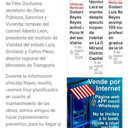
técnica de
Noticias
de Félix Ducharne,
Ultimas
Lara se
Gobernad
Noticias
secretario de Obras
Gobernador
mantiene
Luis Reye
Públicas, Servicios y
Reyes
desplegada y
Reyes
Reyes
ejecuta 622
acompañó
Vivienda; también del
activó el
inspecciones
105 nuev
coronel Alberto León,
Pozo N°3
de
profesion
presidente del Instituto de
del sector El
habitabilidad
en
Vidrio
en La Guaira,
graduaci
Vialidad del estado Lara,
6 de
Miranda y
de la UPT
agosto
(Invilara) y Carlos Pérez,
6 de
Distrito
de
agosto
2026
director regional del
Capital
de
6 de
2026
Ministerio de Transporte.
agosto
de
2026
Durante la información
ofrecida Reyes, resaltó,
«somos muy planificados
en cuanto al
mantenimiento de las
obras; somos amigos de
hacer mantenimiento
preventivo, para no llegar al