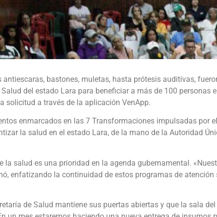
 antiescaras, bastones, muletas, hasta prótesis auditivas, fuer
e Salud del estado Lara para beneficiar a más de 100 personas e
 solicitud a través de la aplicación VenApp.
ientos enmarcados en las 7 Transformaciones impulsadas por el
izar la salud en el estado Lara, de la mano de la Autoridad Úni
que la salud es una prioridad en la agenda gubernamental. «Nues
rmó, enfatizando la continuidad de estos programas de atención 
cretaría de Salud mantiene sus puertas abiertas y que la sala de
 «En un mes estaremos haciendo una nueva entrega de insumos 