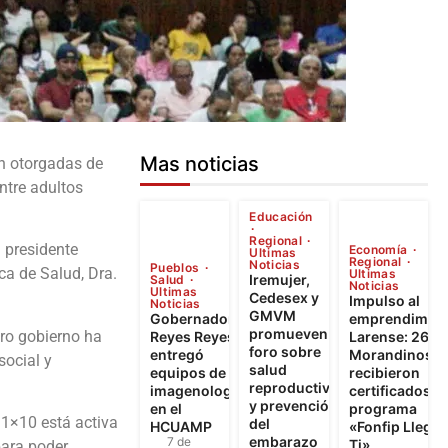
Mas noticias
on otorgadas de
ntre adultos
Educación
Regional
 presidente
Economía
Ultimas
Regional
Noticias
Pueblos
ca de Salud, Dra.
Ultimas
Iremujer,
Salud
Noticias
Ultimas
Cedesex y
Impulso al
Noticias
GMVM
Gobernador
emprendimien
promueven
tro gobierno ha
Reyes Reyes
Larense: 262
foro sobre
entregó
Morandinos
social y
salud
equipos de
recibieron
reproductiva
imagenología
certificados d
y prevención
en el
programa
l 1×10 está activa
del
HCUAMP
«Fonfip Llega 
embarazo
7 de
Ti»
para poder