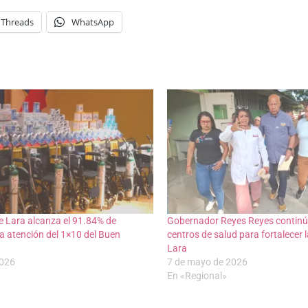
Threads
WhatsApp
 Lara alcanza el 91.84% de
Gobernador Reyes Reyes continú
la atención del 1×10 del Buen
centros de salud para fortalecer 
Lara
2026
7 de mayo de 2026
En «Regional»