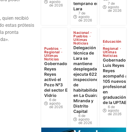
agosto
temprano en
7 de
de 2026
agosto
Lara
de 2026
7 de
agosto
 quien recibió
de 2026
do estas prótesis
la pronta
Nacional
Pueblos
uda».
Ultimas
Educación
Noticias
Delegación
Pueblos
Regional
Regional
Ultimas
técnica de
Ultimas
Noticias
Lara se
Noticias
Gobernador
Gobernador
mantiene
Luis Reyes
Reyes
desplegada y
Reyes
Reyes
ejecuta 622
acompañó a
activó el
inspecciones
105 nuevos
Pozo N°3
de
profesionales
del sector El
habitabilidad
en
Vidrio
en La Guaira,
graduación
6 de
Miranda y
de la UPTAEB
agosto
Distrito
de 2026
6 de
agosto
Capital
de 2026
6 de
agosto
de 2026