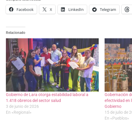
Facebook
X
LinkedIn
Telegram
Relacionado
Gobierno de Lara otorga estabilidad laboral a
Gobernación de
1.418 obreros del sector salud
efectividad en 
3 de junio de 2026
Gobierno
En «Regional»
15 de julio de 
En «Pueblos»