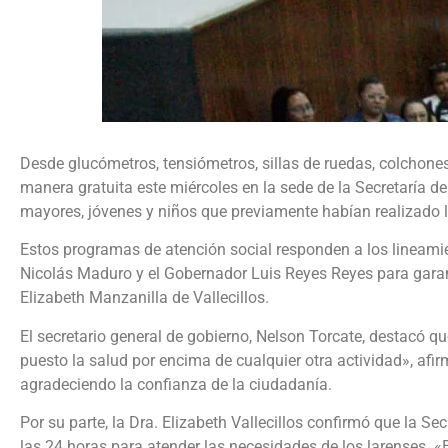
Desde glucómetros, tensiómetros, sillas de ruedas, colchones
manera gratuita este miércoles en la sede de la Secretaría d
mayores, jóvenes y niños que previamente habían realizado la
Estos programas de atención social responden a los lineam
Nicolás Maduro y el Gobernador Luis Reyes Reyes para garant
Elizabeth Manzanilla de Vallecillos.
El secretario general de gobierno, Nelson Torcate, destacó 
puesto la salud por encima de cualquier otra actividad», afi
agradeciendo la confianza de la ciudadanía.
Por su parte, la Dra. Elizabeth Vallecillos confirmó que la Se
las 24 horas para atender las necesidades de los larenses.