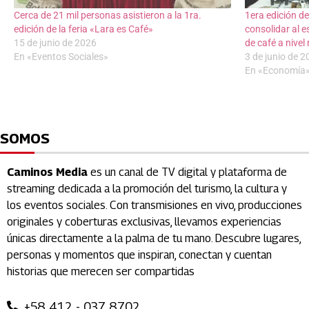
Cerca de 21 mil personas asistieron a la 1ra.
1era edición de
edición de la feria «Lara es Café»
consolidar al 
15 de junio de 2026
de café a nivel
En «Eventos Sociales»
3 de junio de 
En «Economía
SOMOS
Caminos Media
es un canal de TV digital y plataforma de
streaming dedicada a la promoción del turismo, la cultura y
los eventos sociales. Con transmisiones en vivo, producciones
originales y coberturas exclusivas, llevamos experiencias
únicas directamente a la palma de tu mano. Descubre lugares,
personas y momentos que inspiran, conectan y cuentan
historias que merecen ser compartidas
+58 412 - 037 8702