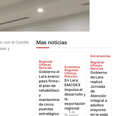
Mas noticias
ón con el Comité
ales y
Entretenimiento
Regional
Regional
Ultimas
Ultimas
Economía
Noticias
Noticias
Regional
Gobierno de
Gobierno
Ultimas
Lara avanza a
Noticias
de Lara
En Lara:
paso firme en
realizó
EMCOEX
el plan de
Jornada
impulsa el
rehabilitación
de
desarrollo y
y
Atención
la
mantenimiento
integral a
exportación
de cinco
adultos
regional
puentes
mayores
5 de
estratégicos
en la sede
agosto