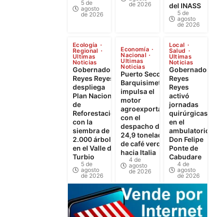
5 de
de 2026
del INASS
agosto
5 de
de 2026
agosto
de 2026
Ecología
Local
Economía
Regional
Salud
Nacional
Ultimas
Ultimas
Ultimas
Noticias
Noticias
Noticias
Gobernador
Gobernador
Puerto Seco de
Reyes Reyes
Reyes
Barquisimeto
despliega
Reyes
impulsa el
Plan Nacional
activó
motor
de
jornadas
agroexportador
Reforestación
quirúrgicas
con el
con la
en el
despacho de
siembra de
ambulatorio
24,9 toneladas
2.000 árboles
Don Felipe
de café verde
en el Valle del
Ponte de
hacia Italia
Turbio
Cabudare
4 de
5 de
4 de
agosto
agosto
agosto
de 2026
de 2026
de 2026