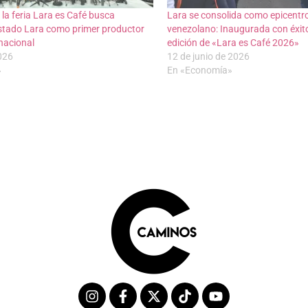
 la feria Lara es Café busca
Lara se consolida como epicentro
estado Lara como primer productor
venezolano: Inaugurada con éxito
 nacional
edición de «Lara es Café 2026»
2026
12 de junio de 2026
»
En «Economía»