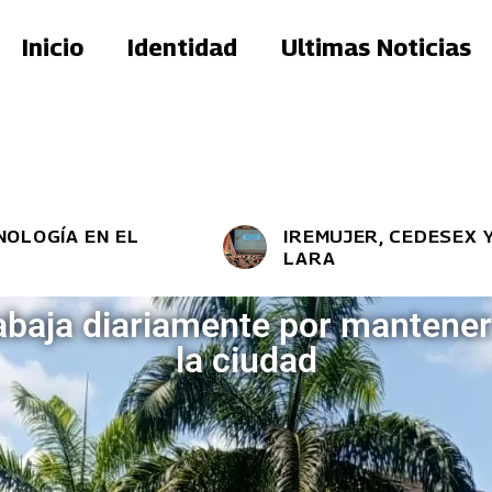
Inicio
Identidad
Ultimas Noticias
 EL
IREMUJER, CEDESEX Y GMVM P
LARA
trabaja diariamente por mantener
la ciudad