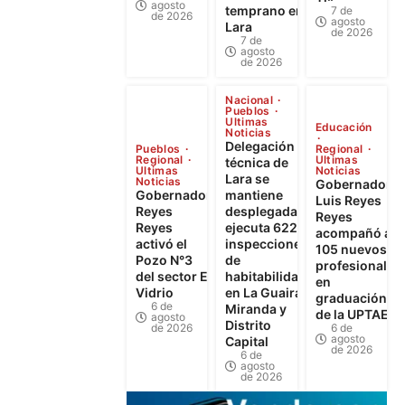
agosto
temprano en
7 de
de 2026
agosto
Lara
de 2026
7 de
agosto
de 2026
Nacional
Pueblos
Ultimas
Educación
Noticias
Delegación
Pueblos
Regional
Regional
Ultimas
técnica de
Ultimas
Noticias
Lara se
Noticias
Gobernador
Gobernador
mantiene
Luis Reyes
Reyes
desplegada y
Reyes
Reyes
ejecuta 622
acompañó a
activó el
inspecciones
105 nuevos
Pozo N°3
de
profesionales
del sector El
habitabilidad
en
Vidrio
en La Guaira,
graduación
6 de
Miranda y
de la UPTAEB
agosto
Distrito
de 2026
6 de
agosto
Capital
de 2026
6 de
agosto
de 2026