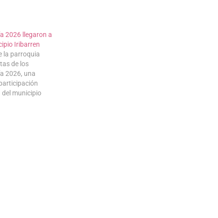
ía 2026 llegaron a
cipio Iribarren
 la parroquia
tas de los
ía 2026, una
participación
 del municipio
nicipal para la
ación directa con…