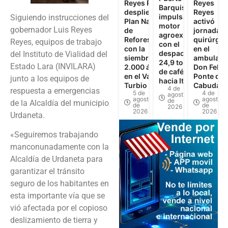
Reyes Reyes
Reyes
Barquisimeto
despliega
Reyes
impulsa el
Siguiendo instrucciones del
Plan Nacional
activó
motor
gobernador Luis Reyes
de
jornadas
agroexportador
Reforestación
quirúrgic
Reyes, equipos de trabajo
con el
con la
en el
despacho de
del Instituto de Vialidad del
siembra de
ambulato
24,9 toneladas
Estado Lara (INVILARA)
2.000 árboles
Don Felip
de café verde
en el Valle del
Ponte de
junto a los equipos de
hacia Italia
Turbio
Cabudare
4 de
respuesta a emergencias
5 de
4 de
agosto
agosto
agosto
de
de la Alcaldía del municipio
de
de
2026
2026
2026
Urdaneta.
«Seguiremos trabajando
manconunadamente con la
Alcaldía de Urdaneta para
garantizar el tránsito
seguro de los habitantes en
esta importante vía que se
vió afectada por el copioso
deslizamiento de tierra y