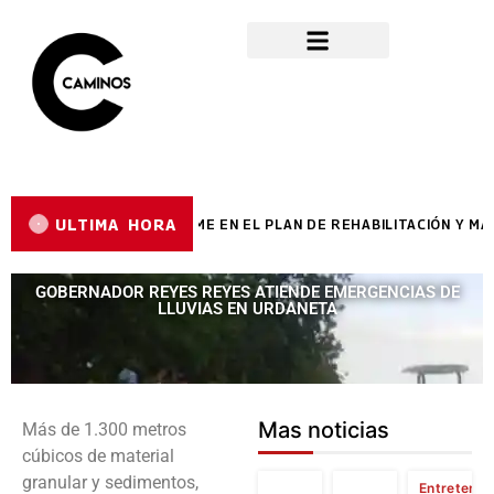
ULTIMA HORA
ARA AVANZA A PASO FIRME EN EL PLAN DE REHABILITACIÓN Y MAN
GOBERNADOR REYES REYES ATIENDE EMERGENCIAS DE
LLUVIAS EN URDANETA
Mas noticias
Más de 1.300 metros
cúbicos de material
granular y sedimentos,
Entretenim