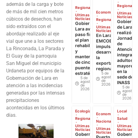
además de la carga y bote
Regional
Regional
de más de mil cien metros
Economía
Ultimas
Ultimas
Noticias
cúbicos de desechos, han
Noticias
Regional
Gobierno
Gobierno de
sido extraídos con el
de Lara
Ultimas
Lara avanza a
Noticias
realizó
abordaje realizado al eje
paso firme en
En Lara:
Jornada
el plan de
vial que une a los sectores
EMCOEX
de
rehabilitación
impulsa el
La Rinconada, La Parada y
Atención
y
desarrollo y
integral a
El Guay de la parroquia
mantenimiento
la
adultos
de cinco
San Miguel del municipio
exportación
mayores
puentes
regional
Urdaneta por equipos de la
en la
estratégicos
5 de
sede del
agosto
Gobernación de Lara en
5 de
de
agosto
INASS
2026
atención a las incidencias
de
5 de
2026
agosto
generadas por las intensas
de
2026
precipitaciones
acontecidas en los últimos
Ecología
Local
Economía
días.
Regional
Salud
Nacional
Ultimas
Ultimas
Ultimas
Noticias
Noticias
Noticias
Gobernador
Gobernad
Puerto Seco de