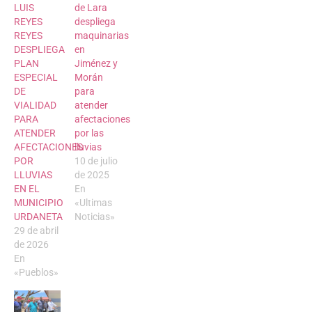
LUIS
de Lara
REYES
despliega
REYES
maquinarias
DESPLIEGA
en
PLAN
Jiménez y
ESPECIAL
Morán
DE
para
VIALIDAD
atender
PARA
afectaciones
ATENDER
por las
AFECTACIONES
lluvias
POR
10 de julio
LLUVIAS
de 2025
EN EL
En
MUNICIPIO
«Ultimas
URDANETA
Noticias»
29 de abril
de 2026
En
«Pueblos»