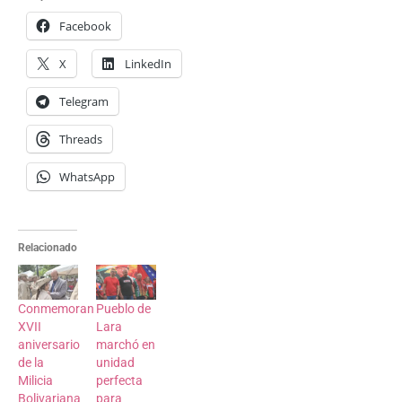
Facebook
X
LinkedIn
Telegram
Threads
WhatsApp
Relacionado
Conmemoran
Pueblo de
XVII
Lara
aniversario
marchó en
de la
unidad
Milicia
perfecta
Bolivariana
para