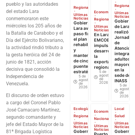
pueblo y las autoridades
Regional
Regional
del estado Lara
Economía
Ultimas
Ultimas
Noticias
conmemoraron este
Noticias
Regional
Gobierno
Gobierno de
miércoles los 205 años de
de Lara
Ultimas
Lara avanza a
Noticias
realizó
la Batalla de Carabobo y el
paso firme en
En Lara:
Jornada
el plan de
Día del Ejército Bolivariano,
EMCOEX
de
rehabilitación
impulsa el
la actividad rindió tributo a
Atención
y
desarrollo y
integral a
la gesta heróica del 24 de
mantenimiento
la
adultos
de cinco
junio de 1821, acción
exportación
mayores
puentes
regional
decisiva que consolidó la
en la
estratégicos
5 de
sede del
agosto
Independencia de
5 de
de
agosto
INASS
2026
Venezuela.
de
5 de
2026
agosto
de
El discurso de orden estuvo
2026
a cargo del Coronel Pablo
Ecología
Local
José Camacaro Martínez,
Economía
Regional
Salud
segundo comandante y
Nacional
Ultimas
Ultimas
jefe del Estado Mayor de la
Ultimas
Noticias
Noticias
Noticias
81ª Brigada Logística
Gobernador
Gobernad
Puerto Seco de