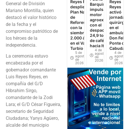
Reyes Reyes
Reyes
General de División
Barquisimeto
despliega
Reyes
impulsa el
Mariano Montilla, quien
Plan Nacional
activó
motor
destacó el valor histórico
de
jornadas
agroexportador
Reforestación
quirúrgic
de la fecha y el
con el
con la
en el
despacho de
compromiso patriótico de
siembra de
ambulato
24,9 toneladas
los héroes de la
2.000 árboles
Don Felip
de café verde
en el Valle del
Ponte de
independencia.
hacia Italia
Turbio
Cabudare
4 de
5 de
4 de
agosto
La ceremonia estuvo
agosto
agosto
de
de
de
2026
encabezada por el
2026
2026
gobernador comandante
Luis Reyes Reyes, en
compañía del G/D
Hibrahim Sirgo,
comandante de la Zodi
Lara; el G/D César Figueira,
secretario de Seguridad
Ciudadana; Yanys Agüero,
alcalde del municipio