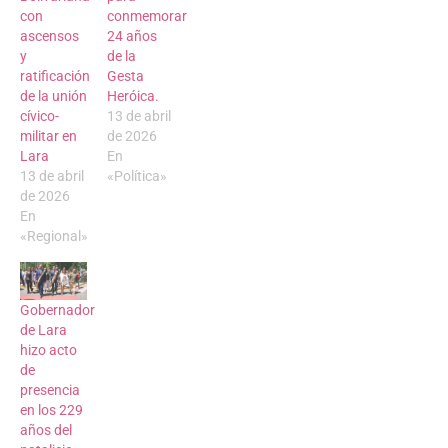
con
conmemorar
ascensos
24 años
y
de la
ratificación
Gesta
de la unión
Heróica.
cívico-
13 de abril
militar en
de 2026
Lara
En
13 de abril
«Política»
de 2026
En
«Regional»
Gobernador
de Lara
hizo acto
de
presencia
en los 229
años del