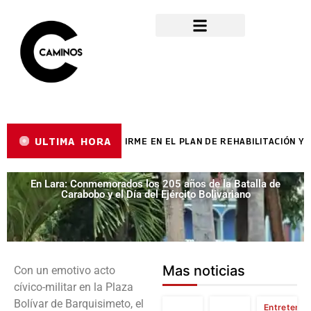
ULTIMA HORA
 LARA AVANZA A PASO FIRME EN EL PLAN DE REHABILITACIÓN Y M
En Lara: Conmemorados los 205 años de la Batalla de
Carabobo y el Día del Ejército Bolivariano
Mas noticias
Con un emotivo acto
cívico-militar en la Plaza
Bolívar de Barquisimeto, el
Entretenim