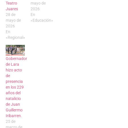
Teatro
mayo de
Juares
2026
28 de
En
mayo de
«Educación»
2026
En
«Regional»
Gobernador
de Lara
hizo acto
de
presencia
en los 229
años del
natalicio
de Juan
Guillermo
Iribarren.
25 de
marzo de