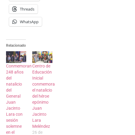
Threads
WhatsApp
Relacionado
Conmemoran
Centro de
248 años
Educación
del
Inicial
natalicio
conmemora
del
el natalicio
General
del héroe
Juan
epónimo
Jacinto
Juan
Lara con
Jacinto
sesión
Lara
solemne
Meléndez
en el
26 de