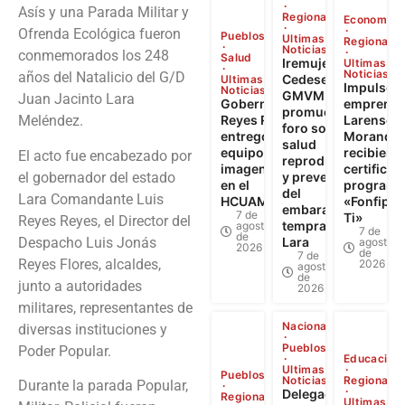
Asís y una Parada Militar y
Regional
Economía
Ofrenda Ecológica fueron
Pueblos
Ultimas
Regional
Noticias
conmemorados los 248
Salud
Iremujer,
Ultimas
Noticias
años del Natalicio del G/D
Cedesex y
Ultimas
Impulso a
Noticias
GMVM
Juan Jacinto Lara
Gobernador
emprendi
promueven
Meléndez.
Reyes Reyes
Larense: 
foro sobre
entregó
Morandin
salud
equipos de
recibiero
El acto fue encabezado por
reproductiva
imagenología
certificad
el gobernador del estado
y prevención
en el
programa
del
Lara Comandante Luis
HCUAMP
«Fonfip Ll
embarazo
7 de
Ti»
Reyes Reyes, el Director del
temprano en
agosto
7 de
de
Despacho Luis Jonás
Lara
agosto
2026
de
7 de
Reyes Flores, alcaldes,
2026
agosto
de
junto a autoridades
2026
militares, representantes de
Nacional
diversas instituciones y
Pueblos
Poder Popular.
Educación
Ultimas
Pueblos
Noticias
Regional
Durante la parada Popular,
Delegación
Regional
Ultimas