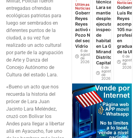
Militar, Policial fueron
técnica de
Noticias
Ultimas
Lara se
Gobernad
entregadas ofrendas
Noticias
Gobernador
mantiene
Luis Reye
ecológicas patriotas para
Reyes
desplegada y
Reyes
luego ser sembrados en
Reyes
ejecuta 622
acompañó
activó el
inspecciones
105 nuev
diferentes puntos de la
Pozo N°3
de
profesion
ciudad, a su vez fue
del sector El
habitabilidad
en
realizado un acto cultural
Vidrio
en La Guaira,
graduaci
6 de
Miranda y
de la UPT
por parte de la agrupación
agosto
6 de
Distrito
de
de Arte y Danza del
agosto
2026
Capital
de
Concejo Autónomo de
6 de
2026
agosto
Cultura del estado Lara.
de
2026
«Bueno un acto que nos
recuerda la historia del
prócer de Lara Juan
Jacinto Lara Meléndez,
cruzó con Bolívar los
Andes para llegar a libertar
allá en Ayacucho, fue uno