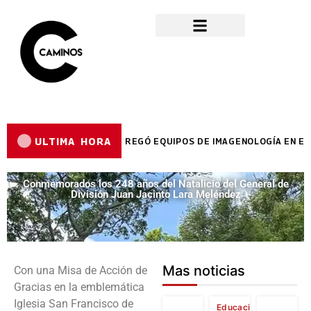
ULTIMA HORA
DOR REYES REYES ENTREGÓ EQUIPOS DE IMAGENOLOGÍA EN EL H
Conmemorados los 248 años del Natalicio del General de
División Juan Jacinto Lara Meléndez
Mas noticias
Con una Misa de Acción de
Gracias en la emblemática
Iglesia San Francisco de
Educación