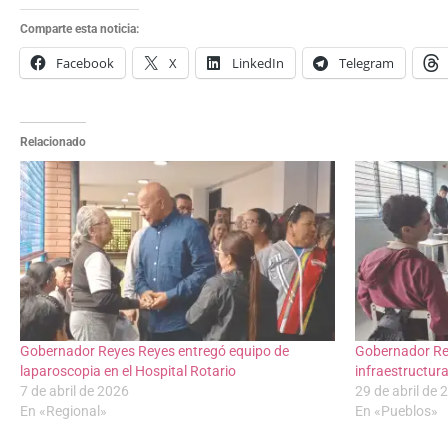
Comparte esta noticia:
Facebook
X
LinkedIn
Telegram
Relacionado
Gobernador Reyes Reyes entregó equipo de
Gobernador Re
laparoscopia en el Hospital Rotario
infraestructur
7 de abril de 2026
29 de abril de 
En «Regional»
En «Pueblos»