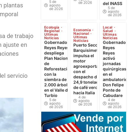
5 de
de 2026
del INASS
n plantas
agosto
5 de
de 2026
agosto
emporal
de 2026
Ecología
Local
Economía
Regional
Salud
Nacional
Ultimas
Ultimas
sa de trabajo
Ultimas
Noticias
Noticias
Noticias
Gobernador
Gobernador
n ajuste en
Puerto Seco de
Reyes Reyes
Reyes
Barquisimeto
aciones
despliega
Reyes
impulsa el
Plan Nacional
activó
motor
de
jornadas
agroexportador
Reforestación
quirúrgicas
con el
con la
en el
el servicio
despacho de
siembra de
ambulatorio
24,9 toneladas
2.000 árboles
Don Felipe
de café verde
en el Valle del
Ponte de
hacia Italia
Turbio
Cabudare
4 de
5 de
4 de
agosto
agosto
agosto
de 2026
de 2026
de 2026