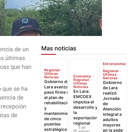
Mas noticias
encia de un
as últimas
Entretenimiento
icas que han
Regional
Regional
Ultimas
Ultimas
Economía
Noticias
Noticias
Regional
Gobierno de
Gobierno
Ultimas
Lara avanza a
Noticias
de Lara
o que se ha
En Lara:
paso firme en
realizó
EMCOEX
uencia de
el plan de
Jornada
impulsa el
rehabilitación
de
 recepción
desarrollo y
y
Atención
la
mantenimiento
integral a
ntas de
exportación
de cinco
adultos
regional
puentes
mayores
5 de
estratégicos
en la sede
agosto