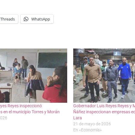
Threads
WhatsApp
yes Reyes inspeccionó
Gobernador Luis Reyes Reyes y Mi
as en el municipio Torres y Morán
Ñáñez inspeccionan empresas eco
2026
Lara
21 de mayo de 2026
En «Economía»