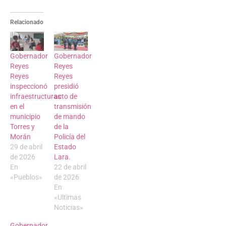
Relacionado
Gobernador
Gobernador
Reyes
Reyes
Reyes
Reyes
inspeccionó
presidió
infraestructuras
acto de
en el
transmisión
municipio
de mando
Torres y
de la
Morán
Policía del
29 de abril
Estado
de 2026
Lara.
En
22 de abril
«Pueblos»
de 2026
En
«Ultimas
Noticias»
Gobernador