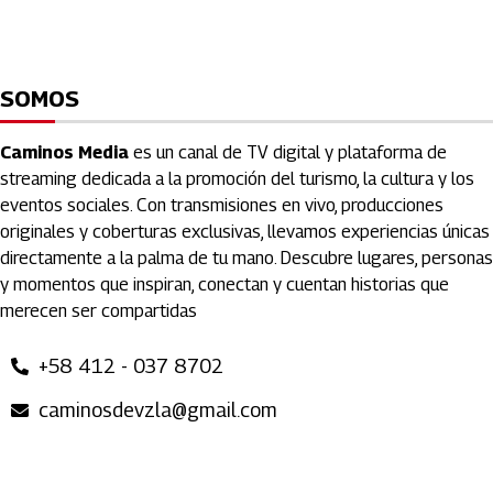
de la
región, el
gobernador
de Lara,
SOMOS
Comandante
Luis Reyes
Reyes,
Caminos Media
es un canal de TV digital y plataforma de
realizó
streaming dedicada a la promoción del turismo, la cultura y los
una visita
eventos sociales. Con transmisiones en vivo, producciones
al
originales y coberturas exclusivas, llevamos experiencias únicas
balneario
Las
directamente a la palma de tu mano. Descubre lugares, personas
Mayitas y
y momentos que inspiran, conectan y cuentan historias que
a la
merecen ser compartidas
Cascada
El Altar. El
+58 412 - 037 8702
recorrido
estuvo
caminosdevzla@gmail.com
acompañado
por el
Alcalde de
Simón