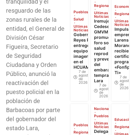
tranquilidad y el
Regional
Economía
resguardo de las
Pueblos
Ultimas
Regional
Noticias
zonas rurales de la
Salud
Iremujer,
Ultimas
Noticias
Cedesex y
Ultimas
entidad, el General de
Impulso a
Noticias
GMVM
Gobernador
emprendi
División César
promueven
Reyes Reyes
Larense: 
foro sobre
entregó
Morandin
Figueira, Secretario
salud
equipos de
recibiero
reproductiva
de Seguridad
imagenología
certificad
y prevención
en el
programa
Ciudadana y Orden
del
HCUAMP
«Fonfip Ll
embarazo
7 de
Ti»
Público, anunció la
temprano en
agosto
7 de
de
Lara
agosto
reactivación del
2026
de
7 de
2026
agosto
puesto policial en la
de
2026
población de
Barbacoas por parte
Nacional
Pueblos
del gobernador del
Educación
Ultimas
Pueblos
estado Lara,
Noticias
Regional
Delegación
Regional
Ultimas