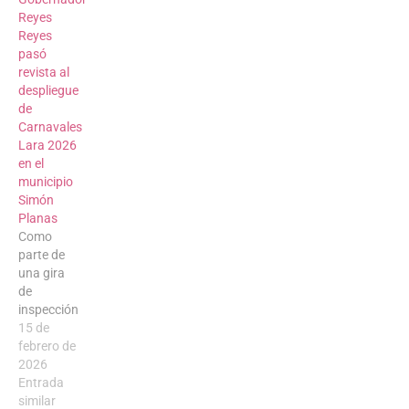
Reyes
Reyes
pasó
revista al
despliegue
de
Carnavales
Lara 2026
en el
municipio
Simón
Planas
Como
parte de
una gira
de
inspección
y
15 de
promoción
febrero de
de las
2026
bellezas
Entrada
naturales
similar