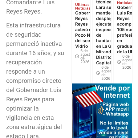
Comandante Luis
técnica de
Noticias
Ultimas
Lara se
Gobernad
Noticias
Reyes Reyes.
Gobernador
mantiene
Luis Reye
Reyes
desplegada y
Reyes
Reyes
ejecuta 622
acompañó
Esta infraestructura
activó el
inspecciones
105 nuev
de seguridad
Pozo N°3
de
profesion
del sector El
habitabilidad
en
permaneció inactiva
Vidrio
en La Guaira,
graduaci
6 de
Miranda y
de la UPT
durante 16 años, y su
agosto
6 de
Distrito
de
agosto
recuperación
2026
Capital
de
6 de
2026
responde a un
agosto
de
2026
compromiso directo
del Gobernador Luis
Reyes Reyes para
optimizar la
vigilancia en esta
zona estratégica del
estado Lara.