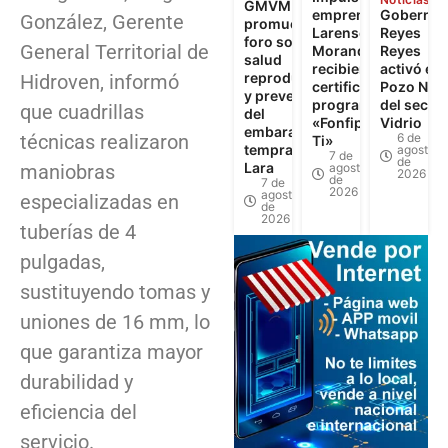
GMVM
emprendimiento
Gobernad
González, Gerente
promueven
Larense: 262
Reyes
foro sobre
General Territorial de
Morandinos
Reyes
salud
recibieron
activó el
reproductiva
Hidroven, informó
certificados del
Pozo N°3
y prevención
programa
del sector
que cuadrillas
del
«Fonfip Llega a
Vidrio
embarazo
técnicas realizaron
6 de
Ti»
temprano en
agosto
7 de
de
Lara
maniobras
agosto
2026
de
7 de
2026
agosto
especializadas en
de
2026
tuberías de 4
pulgadas,
sustituyendo tomas y
uniones de 16 mm, lo
que garantiza mayor
durabilidad y
eficiencia del
servicio.