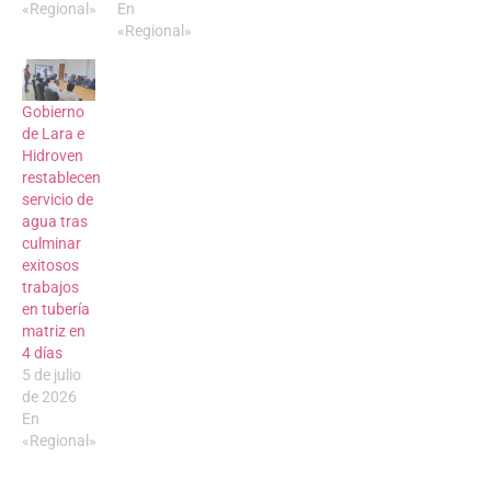
«Regional»
En
«Regional»
Gobierno
de Lara e
Hidroven
restablecen
servicio de
agua tras
culminar
exitosos
trabajos
en tubería
matriz en
4 días
5 de julio
de 2026
En
«Regional»