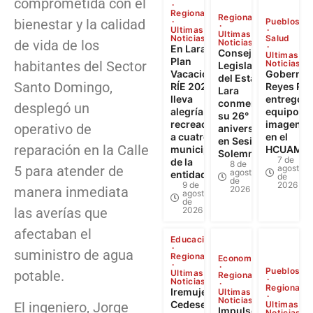
comprometida con el
Regional
Regional
bienestar y la calidad
Pueblos
Ultimas
Ultimas
Noticias
Salud
de vida de los
Noticias
En Lara:
Consejo
Ultimas
Plan
habitantes del Sector
Noticias
Legislativo
Vacacional
Gobernad
del Estado
Santo Domingo,
RÍE 2026
Reyes Re
Lara
lleva
entregó
conmemoró
desplegó un
alegría y
equipos 
su 26°
recreación
imagenol
operativo de
aniversario
a cuatro
en el
en Sesión
reparación en la Calle
municipios
HCUAMP
Solemne
7 de
de la
8 de
5 para atender de
agosto
agosto
entidad
de
de
9 de
2026
manera inmediata
2026
agosto
de
las averías que
2026
afectaban el
Educación
suministro de agua
Regional
Economía
Pueblos
potable.
Ultimas
Regional
Noticias
Regional
Iremujer,
Ultimas
Noticias
Cedesex y
El ingeniero, Jorge
Ultimas
Impulso al
Noticias