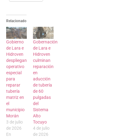
Relacionado
Gobierno
Gobernación
de Lara e
de Lara e
Hidroven
Hidroven
despliegan
culminan
operativo
reparación
especial
en
para
aducción
reparar
de tubería
tubería
de 60
matriz en
pulgadas
el
del
municipio
Sistema
Morán
Alto
3 de julio
Tocuyo
de 2026
4 de julio
En
de 2026