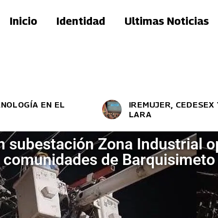
Inicio
Identidad
Ultimas Noticias
GÍA EN EL
IREMUJER, CEDESEX Y 
LARA
n subestación Zona Industrial o
comunidades de Barquisimeto