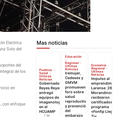
Mas noticias
ión Eléctrica
Ana Soto del
Educación
Regional
soportes del
Economía
Ultimas
Regional
Noticias
Pueblos
ntegral de los
Ultimas
Iremujer,
Salud
Noticias
Ultimas
Cedesex y
Impulso al
Noticias
GMVM
Gobernador
emprendimien
promueven
rvicio en
Reyes Reyes
Larense: 262
foro sobre
entregó
Morandinos
salud
equipos de
recibieron
reproductiva
imagenología
certificados d
), con enfoque
y prevención
en el
programa
del
HCUAMP
«Fonfip Llega 
embarazo
7 de
Ti»