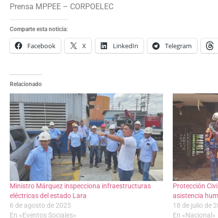
Prensa MPPEE – CORPOELEC
Comparte esta noticia:
Facebook
X
LinkedIn
Telegram
Relacionado
Ministro Márquez inspecciona infraestructuras
Protección Civi
eléctricas del estado Lara
asistencia hum
6 de agosto de 2025
18 de julio de 
En «Eventos Sociales»
En «Nacional»