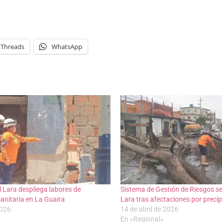
Threads
WhatsApp
l Lara despliega labores de
Sistema de Gestión de Riesgos se
anitaria en La Guaira
Lara tras afectaciones por precip
2026
14 de abril de 2026
En «Regional»