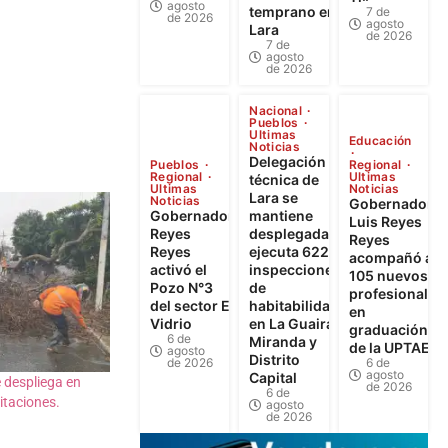
agosto
temprano en
7 de
de 2026
agosto
Lara
de 2026
7 de
agosto
de 2026
Nacional
Pueblos
Ultimas
Educación
Noticias
Delegación
Pueblos
Regional
Regional
Ultimas
técnica de
Ultimas
Noticias
Lara se
Noticias
Gobernador
Gobernador
mantiene
Luis Reyes
Reyes
desplegada y
Reyes
Reyes
ejecuta 622
acompañó a
activó el
inspecciones
105 nuevos
Pozo N°3
de
profesionales
del sector El
habitabilidad
en
Vidrio
en La Guaira,
graduación
6 de
Miranda y
de la UPTAEB
agosto
Distrito
de 2026
6 de
agosto
Capital
 despliega en
de 2026
6 de
itaciones.
agosto
de 2026